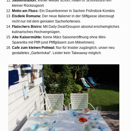
Jausenstation:
Immer wieder schön, mitten in Schönbrunn ein
kleiner Rückzugsort.
Motto am Fluss:
Ein Dauerbrenner in Sachen Frühstück-Kombis.
Eisdiele Romana:
Der neue Italiener in der Stiftgasse überzeugt
nicht nur mit dem genialen Sachertorteneis.
Flatschers Bistro:
Mit Daily Deal/Groupon absolut erschwingliches
kulinarisches Hochvergnügen.
Alte Kaisermühle:
Keine März-Saisoneröffnung ohne Mini-
Spareribs mit Pfiff (und Pfiffgläsern zum Mitnehmen).
Cafe zum kleinen Pottwal:
Nur für Insider zugänglich, unser neu
gestaltetes „Gartenlokal“. Leider kein Takeaway möglich.