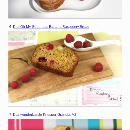
6.
Das Oh-My-Goodness Banana Raspberry Bread
7.
Das wunderbarste Knusper-Granola, V2