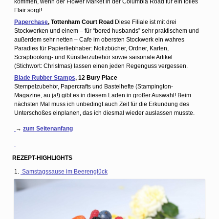
kommen, wenn der Flower Market in der Columbia Road für ein tolles
Flair sorgt!
Paperchase
, Tottenham Court Road
Diese Filiale ist mit drei
Stockwerken und einem – für “bored husbands” sehr praktischem und
außerdem sehr netten – Cafe im obersten Stockwerk ein wahres
Paradies für Papierliebhaber: Notizbücher, Ordner, Karten,
Scrapbooking- und Künstlerzubehör sowie saisonale Artikel
(Stichwort: Christmas) lassen einen jeden Regenguss vergessen.
Blade Rubber Stamps
, 12 Bury Place
Stempelzubehör, Papercrafts und Bastelhefte (Stampington-
Magazine, au ja!) gibt es in diesem Laden in großer Auswahl! Beim
nächsten Mal muss ich unbedingt auch Zeit für die Erkundung des
Unterschoßes einplanen, das ich diesmal wieder auslassen musste.
→
zum Seitenanfang
REZEPT-HIGHLIGHTS
1.
Samstagssause im Beerenglück