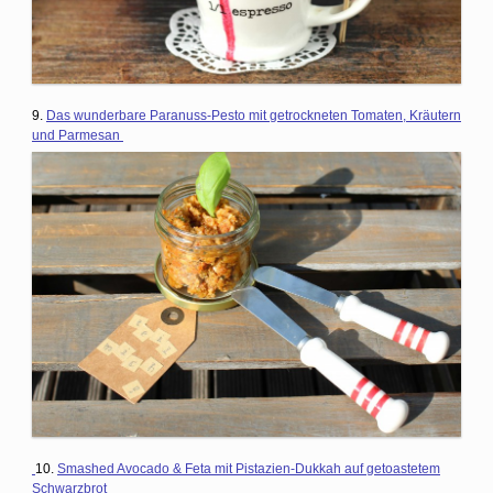
9.
Das wunderbare Paranuss-Pesto mit getrockneten Tomaten, Kräutern
und Parmesan
10.
Smashed Avocado & Feta mit Pistazien-Dukkah auf getoastetem
Schwarzbrot