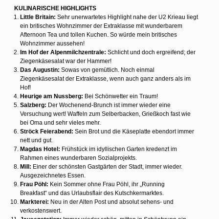
KULINARISCHE HIGHLIGHTS
Little Britain:
Sehr unerwartetes Highlight nahe der U2 Krieau liegt
ein britisches Wohnzimmer der Extraklasse mit wunderbarem
Afternoon Tea und tollen Kuchen. So würde mein britisches
Wohnzimmer aussehen!
Im Hof der Alpenmilchzentrale:
Schlicht und doch ergreifend; der
Ziegenkäsesalat war der Hammer!
Das Augustin:
Sowas von gemütlich. Noch einmal
Ziegenkäsesalat der Extraklasse, wenn auch ganz anders als im
Hof!
Heurige am Nussberg:
Bei Schönwetter ein Traum!
Salzberg:
Der Wochenend-Brunch ist immer wieder eine
Versuchung wert! Waffeln zum Selberbacken, Grießkoch fast wie
bei Oma und sehr vieles mehr.
Ströck Feierabend:
Sein Brot und die Käseplatte ebendort immer
nett und gut.
Magdas Hotel:
Frühstück im idyllischen Garten kredenzt im
Rahmen eines wunderbaren Sozialprojekts.
Mill:
Einer der schönsten Gastgärten der Stadt, immer wieder.
Ausgezeichnetes Essen.
Frau Pöhl:
Kein Sommer ohne Frau Pöhl, ihr „Running
Breakfast“ und das Urlaubsflair des Kutschkermarktes.
Markterei:
Neu in der Alten Post und absolut sehens- und
verkostenswert.