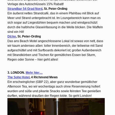
Vorlage des Autoschlüssels 15% Rabatt!
Strandbar 54 Grad Nord
, St. Peter-Ording
Ein äußerst nettes Strandcafé, das in einem Pfahlbau mit Blick auf
Meer und Strand untergebracht ist. Im Loungebereich kann man es
sich sogar auf Liegestühlen bequem machen und windgeschützt
durch die halbhohe Glaseinfassung in die Weite blicken. Die Waffeln
sind ein Hit!
Dii:ke
, St. Peter-Ording
Das ans Beach Motel angeschlossene Lokal ist sowas von nett, dass
wir kaum anderswo aßen: toller Innenbereich, der teilweise mit Sand
aufgeschüttet und mit Surfboards dekoriert ist; großer Außenbereich
mit Strandkörben und Tischen für gemütliches Essen bei Sturm,
Regen oder Sonne – hier geht alles!
3. LONDON.
Mehr hier…
The Soho Hotel
, 4 Richmond Mews
Ein erschwinglicher (GBP 22), aber ganz wunderbar gemütlicher
Afternoon Tea, wo wir wochentags auch ohne Reservierung hofiert
wurden und süße und pikante Snacks sowie feinsten Tee genießen
durften, während draußen der Regen tobte. So geht London!