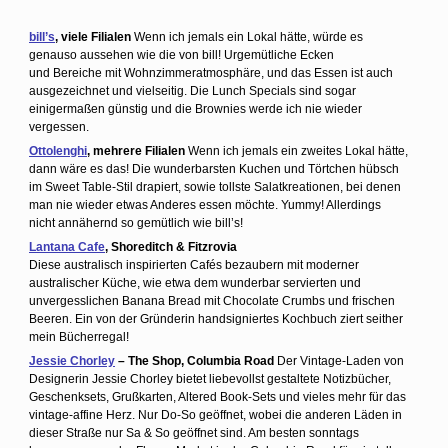
bill’s
, viele Filialen
Wenn ich jemals ein Lokal hätte, würde es
genauso aussehen wie die von bill! Urgemütliche Ecken
und Bereiche mit Wohnzimmeratmosphäre, und das Essen ist auch
ausgezeichnet und vielseitig. Die Lunch Specials sind sogar
einigermaßen günstig und die Brownies werde ich nie wieder
vergessen.
Ottolenghi
, mehrere Filialen
Wenn ich jemals ein zweites Lokal hätte,
dann wäre es das! Die wunderbarsten Kuchen und Törtchen hübsch
im Sweet Table-Stil drapiert, sowie tollste Salatkreationen, bei denen
man nie wieder etwas Anderes essen möchte. Yummy! Allerdings
nicht annähernd so gemütlich wie bill’s!
Lantana Cafe
, Shoreditch & Fitzrovia
Diese australisch inspirierten Cafés bezaubern mit moderner
australischer Küche, wie etwa dem wunderbar servierten und
unvergesslichen Banana Bread mit Chocolate Crumbs und frischen
Beeren. Ein von der Gründerin handsigniertes Kochbuch ziert seither
mein Bücherregal!
Jessie Chorley
– The Shop, Columbia Road
Der Vintage-Laden von
Designerin Jessie Chorley bietet liebevollst gestaltete Notizbücher,
Geschenksets, Grußkarten, Altered Book-Sets und vieles mehr für das
vintage-affine Herz. Nur Do-So geöffnet, wobei die anderen Läden in
dieser Straße nur Sa & So geöffnet sind. Am besten sonntags