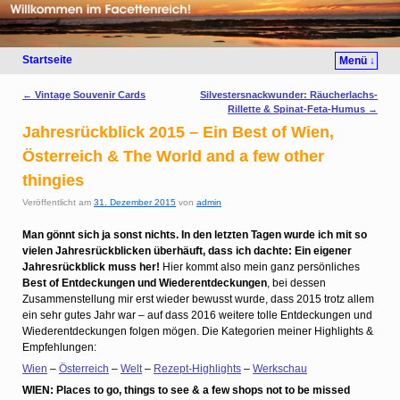
Startseite
Menü ↓
Artikelnavigation
←
Vintage Souvenir Cards
Silvestersnackwunder: Räucherlachs-
Rillette & Spinat-Feta-Humus
→
Jahresrückblick 2015 – Ein Best of Wien,
Österreich & The World and a few other
thingies
Veröffentlicht am
31. Dezember 2015
von
admin
Man gönnt sich ja sonst nichts. In den letzten Tagen wurde ich mit so
vielen Jahresrückblicken überhäuft, dass ich dachte: Ein eigener
Jahresrückblick
muss her!
Hier kommt also mein ganz persönliches
Best of Entdeckungen und Wiederentdeckungen
, bei dessen
Zusammenstellung mir erst wieder bewusst wurde, dass 2015 trotz allem
ein sehr gutes Jahr war – auf dass 2016 weitere tolle Entdeckungen und
Wiederentdeckungen folgen mögen. Die Kategorien meiner Highlights &
Empfehlungen:
Wien
–
Österreich
–
Welt
–
Rezept-Highlights
–
Werkschau
WIEN: Places to go, things to see & a few shops not to be missed