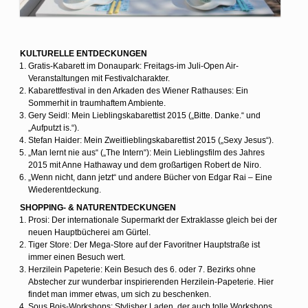
KULTURELLE ENTDECKUNGEN
Gratis-Kabarett im Donaupark: Freitags-im Juli-Open Air-
Veranstaltungen mit Festivalcharakter.
Kabarettfestival in den Arkaden des Wiener Rathauses: Ein
Sommerhit in traumhaftem Ambiente.
Gery Seidl: Mein Lieblingskabarettist 2015 („Bitte. Danke.“ und
„Aufputzt is.“).
Stefan Haider: Mein Zweitlieblingskabarettist 2015 („Sexy Jesus“).
„Man lernt nie aus“ („The Intern“): Mein Lieblingsfilm des Jahres
2015 mit Anne Hathaway und dem großartigen Robert de Niro.
„Wenn nicht, dann jetzt“ und andere Bücher von Edgar Rai – Eine
Wiederentdeckung.
SHOPPING- & NATURENTDECKUNGEN
Prosi: Der internationale Supermarkt der Extraklasse gleich bei der
neuen Hauptbücherei am Gürtel.
Tiger Store: Der Mega-Store auf der Favoritner Hauptstraße ist
immer einen Besuch wert.
Herzilein Papeterie: Kein Besuch des 6. oder 7. Bezirks ohne
Abstecher zur wunderbar inspirierenden Herzilein-Papeterie. Hier
findet man immer etwas, um sich zu beschenken.
Sous Bois-Workshops: Stylisher Laden, der auch tolle Workshops