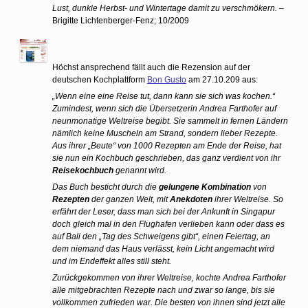
Lust, dunkle Herbst- und Wintertage damit zu verschmökern. –
Brigitte Lichtenberger-Fenz; 10/2009
Höchst ansprechend fällt auch die Rezension auf der
deutschen Kochplattform
Bon Gusto
am 27.10.209 aus:
„Wenn eine eine Reise tut, dann kann sie sich was kochen.“
Zumindest, wenn sich die Übersetzerin Andrea Farthofer auf
neunmonatige Weltreise begibt. Sie sammelt in fernen Ländern
nämlich keine Muscheln am Strand, sondern lieber Rezepte.
Aus ihrer „Beute“ von 1000 Rezepten am Ende der Reise, hat
sie nun ein Kochbuch geschrieben, das ganz verdient von ihr
Reisekochbuch
genannt wird.
Das Buch besticht durch die
gelungene Kombination
von
Rezepten
der ganzen Welt, mit
Anekdoten
ihrer Weltreise. So
erfährt der Leser, dass man sich bei der Ankunft in Singapur
doch gleich mal in den Flughafen verlieben kann oder dass es
auf Bali den „Tag des Schweigens gibt“, einen Feiertag, an
dem niemand das Haus verlässt, kein Licht angemacht wird
und im Endeffekt alles still steht.
Zurückgekommen von ihrer Weltreise, kochte Andrea Farthofer
alle mitgebrachten Rezepte nach und zwar so lange, bis sie
vollkommen zufrieden war. Die besten von ihnen sind jetzt alle