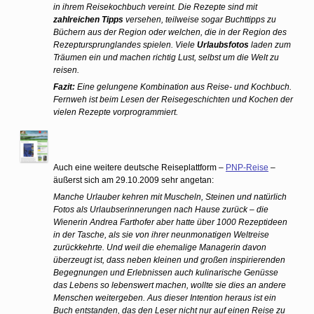
in ihrem Reisekochbuch vereint. Die Rezepte sind mit
zahlreichen Tipps
versehen, teilweise sogar Buchttipps zu
Büchern aus der Region oder welchen, die in der Region des
Rezeptursprunglandes spielen. Viele
Urlaubsfotos
laden zum
Träumen ein und machen richtig Lust, selbst um die Welt zu
reisen.
Fazit:
Eine gelungene Kombination aus Reise- und Kochbuch.
Fernweh ist beim Lesen der Reisegeschichten und Kochen der
vielen Rezepte vorprogrammiert.
Auch eine weitere deutsche Reiseplattform –
PNP-Reise
–
äußerst sich am 29.10.2009 sehr angetan:
Manche Urlauber kehren mit Muscheln, Steinen und natürlich
Fotos als Urlaubserinnerungen nach Hause zurück – die
Wienerin Andrea Farthofer aber hatte über 1000 Rezeptideen
in der Tasche, als sie von ihrer neunmonatigen Weltreise
zurückkehrte. Und weil die ehemalige Managerin davon
überzeugt ist, dass neben kleinen und großen inspirierenden
Begegnungen und Erlebnissen auch kulinarische Genüsse
das Lebens so lebenswert machen, wollte sie dies an andere
Menschen weitergeben. Aus dieser Intention heraus ist ein
Buch entstanden, das den Leser nicht nur auf einen Reise zu