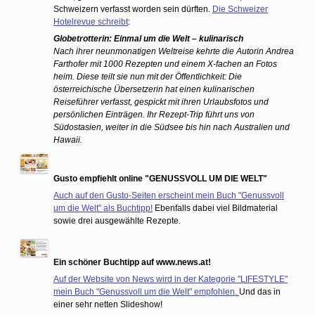
Schweizern verfasst worden sein dürften.
Die Schweizer
Hotelrevue schreibt
:
Globetrotterin: Einmal um die Welt – kulinarisch
Nach ihrer neunmonatigen Weltreise kehrte die Autorin Andrea
Farthofer mit 1000 Rezepten und einem X-fachen an Fotos
heim. Diese teilt sie nun mit der Öffentlichkeit: Die
österreichische Übersetzerin hat einen kulinarischen
Reiseführer verfasst, gespickt mit ihren Urlaubsfotos und
persönlichen Einträgen. Ihr Rezept-Trip führt uns von
Südostasien, weiter in die Südsee bis hin nach Australien und
Hawaii.
Gusto empfiehlt online "GENUSSVOLL UM DIE WELT"
Auch auf den Gusto-Seiten erscheint mein Buch "Genussvoll
um die Welt" als Buchtipp!
Ebenfalls dabei viel Bildmaterial
sowie drei ausgewählte Rezepte.
Ein schöner Buchtipp auf www.news.at!
Auf der Website von News wird in der Kategorie "LIFESTYLE"
mein Buch "Genussvoll um die Welt" empfohlen.
Und das in
einer sehr netten Slideshow!