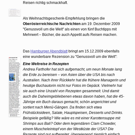
Reisen richtig schmackhaft.
Als Weihnachtsgeschenk-Empfehlung bringen die
Oberösterreichische Nachrichten
am 19. Dezember 2009
"Genussvoll um die Welt" als einen von fünf Buchtipps mit
Mehrwert – Bücher, die auch Appetit aufs Reisen machen.
Das
Hamburger Abendblatt
bringt am 15.12.2009 ebenfalls
eine wunderbare Rezension zu "Genussvoll um die Welt":
Eine Weltreise in Rezepten
Andrea Farthofer hat sich aufgemacht, um neun Monate lang
die Erde zu bereisen – von Asien über die USA bis nach
Australien. Nach ihrer Rückkehr hat die frühere Managerin und
heutige Buchautorin nicht nur Fotos im Gepäck. Vielmehr hat
sie auch eine Unzahl von Rezepten gesammelt. Und damit
auch die Daheimgebliebenen etwas davon haben, hat die 45-
Jährige ein Buch daraus gemacht, schön angerichtet und
sortiert nach Menü-Gängen. Da finden sich etwa
Frühstücksideen, Salate, Hauptspeisen, Desserts und Drinks.
Beispiele gefällig? Wie wäre es mit einer Karottensuppe mit
Shrimps aus Bali? Oder dem legendären Clam Chowder,
einem Muscheleintopf von der Westküste der USA? Die
Rezepte sind gut aufbereitet, überwiegend ziemlich einfach