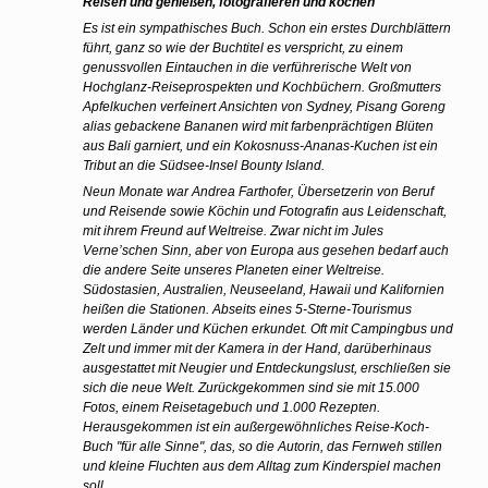
Reisen und genießen, fotografieren und kochen
Es ist ein sympathisches Buch. Schon ein erstes Durchblättern
führt, ganz so wie der Buchtitel es verspricht, zu einem
genussvollen Eintauchen in die verführerische Welt von
Hochglanz-Reiseprospekten und Kochbüchern. Großmutters
Apfelkuchen verfeinert Ansichten von Sydney, Pisang Goreng
alias gebackene Bananen wird mit farbenprächtigen Blüten
aus Bali garniert, und ein Kokosnuss-Ananas-Kuchen ist ein
Tribut an die Südsee-Insel Bounty Island.
Neun Monate war Andrea Farthofer, Übersetzerin von Beruf
und Reisende sowie Köchin und Fotografin aus Leidenschaft,
mit ihrem Freund auf Weltreise. Zwar nicht im Jules
Verne’schen Sinn, aber von Europa aus gesehen bedarf auch
die andere Seite unseres Planeten einer Weltreise.
Südostasien, Australien, Neuseeland, Hawaii und Kalifornien
heißen die Stationen. Abseits eines 5-Sterne-Tourismus
werden Länder und Küchen erkundet. Oft mit Campingbus und
Zelt und immer mit der Kamera in der Hand, darüberhinaus
ausgestattet mit Neugier und Entdeckungslust, erschließen sie
sich die neue Welt. Zurückgekommen sind sie mit 15.000
Fotos, einem Reisetagebuch und
1.000
Rezepten.
Herausgekommen ist ein außergewöhnliches Reise-Koch-
Buch "für alle Sinne", das, so die Autorin, das Fernweh stillen
und kleine Fluchten aus dem Alltag zum Kinderspiel machen
soll.