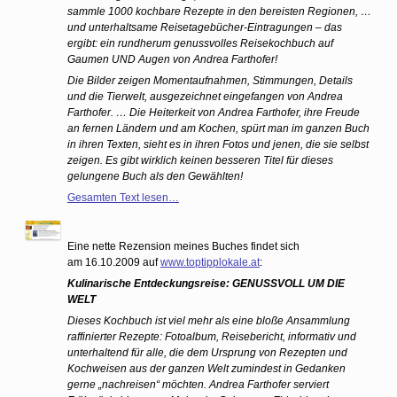
sammle 1000 kochbare Rezepte in den bereisten Regionen, …
und unterhaltsame Reisetagebücher-Eintragungen – das
ergibt: ein rundherum genussvolles Reisekochbuch auf
Gaumen UND Augen von Andrea Farthofer!
Die Bilder zeigen Momentaufnahmen, Stimmungen, Details
und die Tierwelt, ausgezeichnet eingefangen von Andrea
Farthofer. … Die Heiterkeit von Andrea Farthofer, ihre Freude
an fernen Ländern und am Kochen, spürt man im ganzen Buch
in ihren Texten, sieht es in ihren Fotos und jenen, die sie selbst
zeigen. Es gibt wirklich keinen besseren Titel für dieses
gelungene Buch als den Gewählten!
Gesamten Text lesen…
Eine nette Rezension meines Buches findet sich
am 16.10.2009 auf
www.toptipplokale.at
:
Kulinarische Entdeckungsreise: GENUSSVOLL UM DIE
WELT
Dieses Kochbuch ist viel mehr als eine bloße Ansammlung
raffinierter Rezepte: Fotoalbum, Reisebericht, informativ und
unterhaltend für alle, die dem Ursprung von Rezepten und
Kochweisen aus der ganzen Welt zumindest in Gedanken
gerne „nachreisen“ möchten. Andrea Farthofer serviert