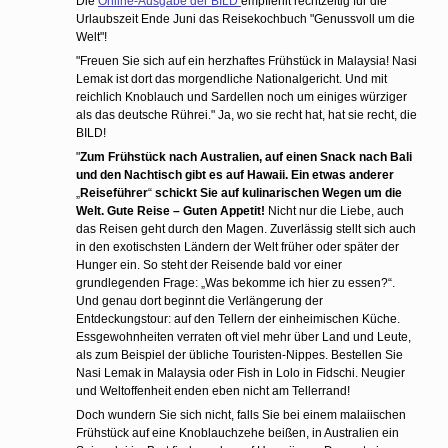
Die
Online-Ausgabe der BILD
empfiehlt rechtzeitig für die
Urlaubszeit Ende Juni das Reisekochbuch "Genussvoll um die
Welt"!
"Freuen Sie sich auf ein herzhaftes Frühstück in Malaysia! Nasi
Lemak ist dort das morgendliche Nationalgericht. Und mit
reichlich Knoblauch und Sardellen noch um einiges würziger
als das deutsche Rührei." Ja, wo sie recht hat, hat sie recht, die
BILD!
"
Zum Frühstück nach Australien, auf einen Snack nach Bali
und den Nachtisch gibt es auf Hawaii. Ein etwas anderer
„
Reiseführer
“
schickt Sie auf kulinarischen Wegen um die
Welt. Gute Reise – Guten Appetit!
Nicht nur die Liebe, auch
das Reisen geht durch den Magen. Zuverlässig stellt sich auch
in den exotischsten Ländern der Welt früher oder später der
Hunger ein. So steht der Reisende bald vor einer
grundlegenden Frage: „Was bekomme ich hier zu essen?“.
Und genau dort beginnt die Verlängerung der
Entdeckungstour: auf den Tellern der einheimischen Küche.
Essgewohnheiten verraten oft viel mehr über Land und Leute,
als zum Beispiel der übliche Touristen-Nippes. Bestellen Sie
Nasi Lemak in Malaysia oder Fish in Lolo in Fidschi. Neugier
und Weltoffenheit enden eben nicht am Tellerrand!
Doch wundern Sie sich nicht, falls Sie bei einem malaiischen
Frühstück auf eine Knoblauchzehe beißen, in Australien ein