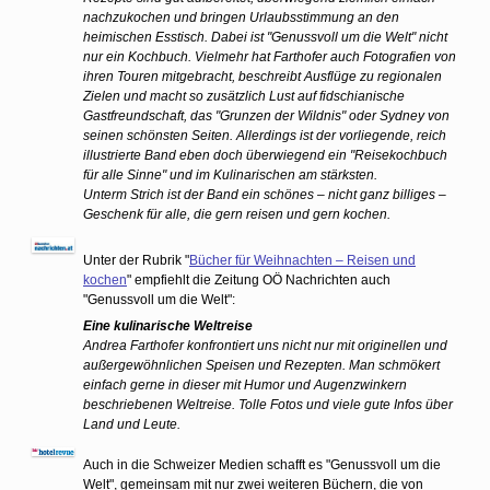
nachzukochen und bringen Urlaubsstimmung an den
heimischen Esstisch. Dabei ist "Genussvoll um die Welt" nicht
nur ein Kochbuch. Vielmehr hat Farthofer auch Fotografien von
ihren Touren mitgebracht, beschreibt Ausflüge zu regionalen
Zielen und macht so zusätzlich Lust auf fidschianische
Gastfreundschaft, das "Grunzen der Wildnis" oder Sydney von
seinen schönsten Seiten. Allerdings ist der vorliegende, reich
illustrierte Band eben doch überwiegend ein "Reisekochbuch
für alle Sinne" und im Kulinarischen am stärksten.
Unterm Strich ist der Band ein schönes – nicht ganz billiges –
Geschenk für alle, die gern reisen und gern kochen.
Unter der Rubrik "
Bücher für Weihnachten – Reisen und
kochen
" empfiehlt die Zeitung OÖ Nachrichten auch
"Genussvoll um die Welt":
Eine kulinarische Weltreise
Andrea Farthofer konfrontiert uns nicht nur mit originellen und
außergewöhnlichen Speisen und Rezepten. Man schmökert
einfach gerne in dieser mit Humor und Augenzwinkern
beschriebenen Weltreise. Tolle Fotos und viele gute Infos über
Land und Leute.
Auch in die Schweizer Medien schafft es "Genussvoll um die
Welt", gemeinsam mit nur zwei weiteren Büchern, die von