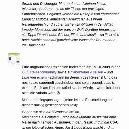
Strand und Dschungel, Metropolen und kleinen Inseln
mitnimmt, sondern auch an die Tische der jeweiligen
Einheimischen. Begleitet werden die Rezepte von traumhaften
Landschaftsfotos, amüsanten Anekdoten aus ihrem
Reisetagebuch und authentischen Einblicken in den Alltag
frmeder Menschen auf der ganzen Welt. Darüber hinaus gibt
sie Tipps für passende Bücher, Filme und Musik – so lässt sich
beim Nachkochen auf ganzheitliche Weise der Traumurlaub
ins Haus holen.
Eine unglaubliche Rezension findet man am 19.10.2009 in der
GEO Reisecommunity
sowie auf
abenteuer & reisen
– und
zwar von einem Fachmann im Bereich des Reisens! Und das
noch dazu supernett geschrieben und so anregend, dass ich
mir das Buch am liebsten sofort kaufen würde – wenn ich denn
nicht die Autorin wäre 😉
Meine Lieblingspassagen (keine leichte Entscheidung bei
diesem flockig geschriebenen Text):
Gehen wir also die "Genussreise" an…
Man nehme als Zutaten… sich neun Monate Auszeit für eine
Reise nach Fernost, Australien, in den Pazifik und in die USA,
… ein fotografisches Auge, das 15.000 Bilder macht und …