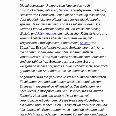
Die mitgebrachten Rezepte sind klug sortiert nach
Frühstücksideen, Imbissen,
Salaten
, Hauptspeisen, Beilagen,
Desserts und Getränken. Schon diese Einteilung lässt ahnen,
dass die Kleinigkeiten, Häppchen aller Art, die Hauptrolle
spielen. Besonders stimmig sind die Frühstücksideen: Da
werden Eier auf verschiedenste Art und Weise zubereitet,
Waffeln und
Pfannkuchen
, ein malayischer Frühstücksreis und
Toasts. Ähnlich geht es bei den Imbissen weiter, mit
Teigtaschen, Frühlingsrollen, Sandwiches,
Muffins
und
Süppchen. Es sind landestypische Gerichte, aber nicht jene,
die ohnehin schon jeder kennt. Sie schauen äußerst
verführerisch aus und sind einfach nachzumachen. Auffallend
sind die zahlreichen Gerichte aus Australien. Bei uns
weitgehend unbekannt, sind sie zwar nicht exotisch, aber doch
gerade die eine Spur anders, die sie interessant machen.
Abgerundet wird die genussvolle Weltenbummelei mit kurzen
Einleitungen zu Land und Leuten sowie Literaturtipps zum
Einlesen in die jeweilige Alltagskultur. Das Einfangen von
Lokalkolorit, Atmosphäre und Genuss ist es, was für Andrea
Farthofer zählt, und das ist ihr auf sehr genussvoll-
vergnügliche Art gelungen. Dieses Reisetage-Koch-Buch ist
ein Davor- und Danach-Buch. Es stimmt vor der Reise ein und
hält danach die Erinnerungen wach – egal ob wir dann auch
tatsächlich reisen oder nur in unserer Vorstellung – und macht