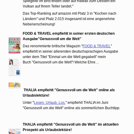
Spiegelei im Brot finden oder auf Hawaii zum Dessert ein
Vulkan auf Ihrem Teller landet."
Das Top-Ranking auf amazon mit Platz 3 in "Kochen nach
Ländern" und Platz 2.015 insgesamt ist eine angenehme
Nebenerscheinung!
FOOD & TRAVEL empfiehlt in seiner ersten deutschen
Ausgabe"Genussvoll um die Welt"
Das renommierte britische Magazin "
FOOD & TRAVEL
"
empfiehlt in seiner allerersten deutschsprachigen Ausgabe
unter dem Titel "Einmal um die Welt gegabelt" mein
Buch "Genussvoll um die Welt"! Welche Ehre…
THALIA empfiehlt "Genussvoll um die Welt" online als
Urlaubslektüre!
Unter "
Lesen. Urlaub. Los.
" empfiehlt THALIA im Juni
"Genussvoll um die Welt" online als sommerlichen Buchtipp.
THALIA empfiehlt "Genussvoll um die Welt" im aktuellen
Prospekt als Urlaubslektüre!