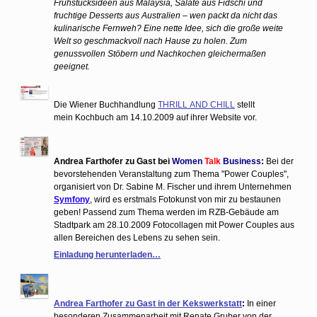
Frühstücksideen aus Malaysia, Salate aus Fidschi und
fruchtige Desserts aus Australien – wen packt da nicht das
kulinarische Fernweh? Eine nette Idee, sich die große weite
Welt so geschmackvoll nach Hause zu holen. Zum
genussvollen Stöbern und Nachkochen gleichermaßen
geeignet.
Die Wiener Buchhandlung
THRILL AND CHILL
stellt
mein Kochbuch am 14.10.2009 auf ihrer Website vor.
Andrea Farthofer zu Gast bei
Women
Talk
Business
:
Bei der
bevorstehenden Veranstaltung zum Thema "Power Couples",
organisiert von Dr. Sabine M. Fischer und ihrem Unternehmen
Symfony
, wird es erstmals Fotokunst von mir zu bestaunen
geben! Passend zum Thema werden im RZB-Gebäude am
Stadtpark am 28.10.2009 Fotocollagen mit Power Couples aus
allen Bereichen des Lebens zu sehen sein.
Einladung herunterladen…
Andrea Farthofer zu Gast in der Kekswerkstatt
:
In einer
besonderen Zusammenarbeit mit Renate Gruber von der