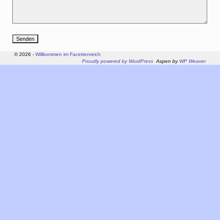
© 2026 -
Willkommen im Facettenreich
Proudly powered by WordPress
Aspen by
WP Weaver