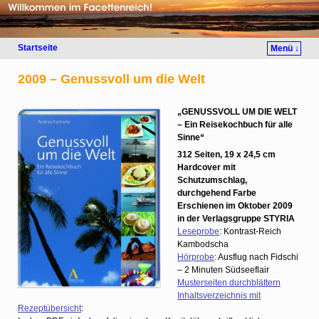
Startseite
Menü ↓
2009 – Genussvoll um die Welt
„GENUSSVOLL UM DIE WELT
– Ein Reisekochbuch für alle
Sinne“
312 Seiten, 19 x 24,5 cm
Hardcover mit
Schutzumschlag,
durchgehend Farbe
Erschienen im Oktober 2009
in der Verlagsgruppe STYRIA
Leseprobe
: Kontrast-Reich
Kambodscha
Hörprobe
: Ausflug nach Fidschi
– 2 Minuten Südseeflair
Musterseiten durchblättern
Inhaltsverzeichnis mit
Rezeptübersicht
: