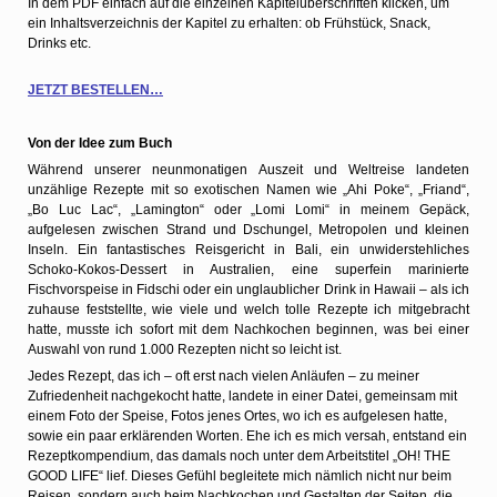
In dem PDF einfach auf die einzelnen Kapitelüberschriften klicken, um
ein Inhaltsverzeichnis der Kapitel zu erhalten: ob Frühstück, Snack,
Drinks etc.
JETZT BESTELLEN…
Von der Idee zum Buch
Während unserer neunmonatigen Auszeit und Weltreise landeten
unzählige Rezepte mit so exotischen Namen wie „Ahi Poke“, „Friand“,
„Bo Luc Lac“, „Lamington“ oder „Lomi Lomi“ in meinem Gepäck,
aufgelesen zwischen Strand und Dschungel, Metropolen und kleinen
Inseln. Ein fantastisches Reisgericht in Bali, ein unwiderstehliches
Schoko-Kokos-Dessert in Australien, eine superfein marinierte
Fischvorspeise in Fidschi oder ein unglaublicher Drink in Hawaii – als ich
zuhause feststellte, wie viele und welch tolle Rezepte ich mitgebracht
hatte, musste ich sofort mit dem Nachkochen beginnen, was bei einer
Auswahl von rund 1.000 Rezepten nicht so leicht ist.
Jedes Rezept, das ich – oft erst nach vielen Anläufen – zu meiner
Zufriedenheit nachgekocht hatte, landete in einer Datei, gemeinsam mit
einem Foto der Speise, Fotos jenes Ortes, wo ich es aufgelesen hatte,
sowie ein paar erklärenden Worten. Ehe ich es mich versah, entstand ein
Rezeptkompendium, das damals noch unter dem Arbeitstitel „OH! THE
GOOD LIFE“ lief. Dieses Gefühl begleitete mich nämlich nicht nur beim
Reisen, sondern auch beim Nachkochen und Gestalten der Seiten, die