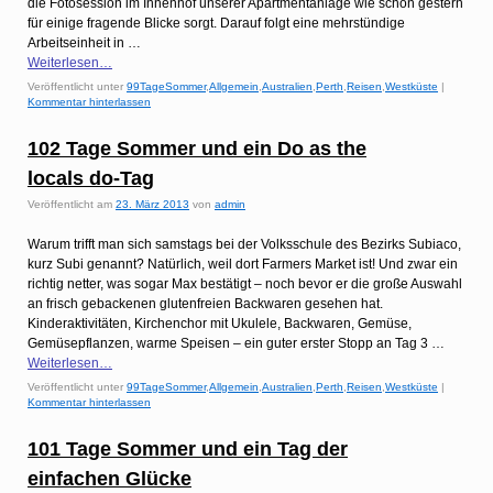
die Fotosession im Innenhof unserer Apartmentanlage wie schon gestern
für einige fragende Blicke sorgt. Darauf folgt eine mehrstündige
Arbeitseinheit in …
Weiterlesen…
Veröffentlicht unter
99TageSommer
,
Allgemein
,
Australien
,
Perth
,
Reisen
,
Westküste
|
Kommentar hinterlassen
102 Tage Sommer und ein Do as the
locals do-Tag
Veröffentlicht am
23. März 2013
von
admin
Warum trifft man sich samstags bei der Volksschule des Bezirks Subiaco,
kurz Subi genannt? Natürlich, weil dort Farmers Market ist! Und zwar ein
richtig netter, was sogar Max bestätigt – noch bevor er die große Auswahl
an frisch gebackenen glutenfreien Backwaren gesehen hat.
Kinderaktivitäten, Kirchenchor mit Ukulele, Backwaren, Gemüse,
Gemüsepflanzen, warme Speisen – ein guter erster Stopp an Tag 3 …
Weiterlesen…
Veröffentlicht unter
99TageSommer
,
Allgemein
,
Australien
,
Perth
,
Reisen
,
Westküste
|
Kommentar hinterlassen
101 Tage Sommer und ein Tag der
einfachen Glücke