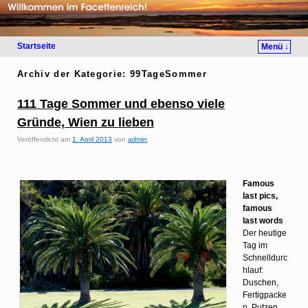
Startseite
Menü ↓
Archiv der Kategorie:
99TageSommer
111 Tage Sommer und ebenso viele
Gründe, Wien zu lieben
Veröffentlicht am
1. April 2013
von
admin
Famous
last pics,
famous
last words
Der heutige
Tag im
Schnelldurc
hlauf:
Duschen,
Fertigpacke
n, Putzen,