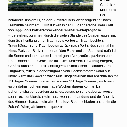
Gepäck ins
Motel ums
Eck
befördern, uns gratis, da der Busfahrer kein Wechselgeld hat, nach
Fremantle befördern. Frühstücken in der Fußgängerzone, dem Kauf
von Ugg-Boots trotz erschreckender Wiener Wetterprognose
widerstehen, bummeln durch die vielen Stände des Straßenfestes, mit
dem Schiff entlang einer Traumroute vorbei an Traumbuchten,
Traumhäusern und Traumbooten zurück nach Perth. Noch einmal im
Kings Park den Blick hinunter auf den Fluss und die Stadt und natürlich
die Sonne und den blauen Himmel genießen, zurückspazieren zum
Hotel, dabei einen Geocache inklusive weiterem Travelbug erlegen,
Gepäck abholen und mit schrulligem australischem Taxifahrer zum
Flughafen, mitten in der Abflughalle vom Hochsommergewand auf
unser wärmstes Gewand wechseln. Blogschreiben und abschließen mit
111 Tagen Sommer. Freuen auf weitere 111 Tage Sommer, auch wenn
es bis dahin noch ein paar Tage/Wochen dauern könnte. Es
sicherheitshalber trotzdem ganz fest versuchen und dabei zeitweise
sogar recht erfolgreich sein, auch wenn die Landung und der Anblick
des Himmels harsch sein wird. Und jetzt Blog hochladen und ab in die
Zukunft. Wien, wir kommen, ganz bald!