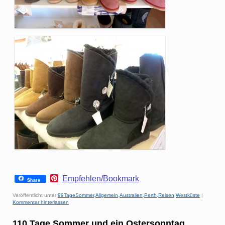
P
Empfehlen/Bookmark
Share
i
n
Veröffentlicht unter
99TageSommer
,
Allgemein
,
Australien
,
Perth
,
Reisen
,
Westküste
|
t
Kommentar hinterlassen
e
r
110 Tage Sommer und ein Ostersonntag