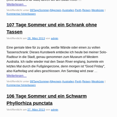
Weiterlesen…
Veröffentlicht unter
99TageSommer
,
Allgemein
,
Australien
,
Perth
,
Reisen
,
Westküste
|
Kommentar hinterlassen
107 Tage Sommer und ein Schrank ohne
Tassen
Veröffentlicht am
28. März 2013
von
admin
Eine geniale Idee für zu große, weiße Wände oder einen zu vollen
Tassenschrank: Dieses Kunstwerk entdecke ich heute bei meiner Solo-
Radtour in die Stadt, genau genommen zum Museum of Western
Australia. Ich radle wieder mal den Swan River englang, bummle ein
letztes Mal durch die Fußgängerzone, denn morgen ist "Good Friday",
also Karfreitag und alles geschlossen. Am Samstag wird zwar …
Weiterlesen…
Veröffentlicht unter
99TageSommer
,
Allgemein
,
Australien
,
Perth
,
Reisen
,
Westküste
|
Kommentar hinterlassen
106 Tage Sommer und ein Schwarm
Phyllorhiza punctata
Veröffentlicht am
27. März 2013
von
admin