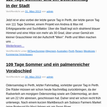
e
s
in der Stadt
t
Veröffentlicht am
31. März 2013
von
admin
Jetzt ist er also vorbei der letzte ganze Tag in Perth, der letzte ganze Tag
von 111 Tage Sommer, einem Projekt von Andrea & Max mit
Erfolgsgarantie und Suchtfaktor. Über die Stadt legt sich strahlend blauer
Himmel und eine Hitze von mehr als 30 Grad, über unser Gemüt ein
kleiner Grauschleier mit der Aufschrift "Wien". Perth und Wien machen
uns …
Weiterlesen…
Veröffentlicht unter
99TageSommer
,
Allgemein
,
Australien
,
Perth
,
Reisen
,
Westküste
|
Kommentar hinterlassen
109 Tage Sommer und ein palmenreicher
Vorabschied
Veröffentlicht am
30. März 2013
von
admin
Ostersamstag in Perth, letzter Fahrradtag, vorletzter ganzer Tag in Perth.
Die Räder müssen wir schon heute Nachmittag zurückbringen, da der
Radverleih am morgigen Ostersonntag sowie am Ostermontag, an dem
wir um 22 Uhr abreisen, geschlossen hat. Daher sind wir schon recht früh
unterwegs. Nach einem kurzen Marktbesuch am Subiaco Farmers Market
(eine Bratwurst für Max) fahren wir am Swan River …