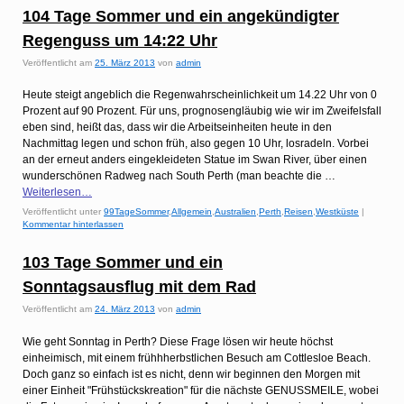
104 Tage Sommer und ein angekündigter
Regenguss um 14:22 Uhr
Veröffentlicht am
25. März 2013
von
admin
Heute steigt angeblich die Regenwahrscheinlichkeit um 14.22 Uhr von 0
Prozent auf 90 Prozent. Für uns, prognosengläubig wie wir im Zweifelsfall
eben sind, heißt das, dass wir die Arbeitseinheiten heute in den
Nachmittag legen und schon früh, also gegen 10 Uhr, losradeln. Vorbei
an der erneut anders eingekleideten Statue im Swan River, über einen
wunderschönen Radweg nach South Perth (man beachte die …
Weiterlesen…
Veröffentlicht unter
99TageSommer
,
Allgemein
,
Australien
,
Perth
,
Reisen
,
Westküste
|
Kommentar hinterlassen
103 Tage Sommer und ein
Sonntagsausflug mit dem Rad
Veröffentlicht am
24. März 2013
von
admin
Wie geht Sonntag in Perth? Diese Frage lösen wir heute höchst
einheimisch, mit einem frühhherbstlichen Besuch am Cottlesloe Beach.
Doch ganz so einfach ist es nicht, denn wir beginnen den Morgen mit
einer Einheit "Frühstückskreation" für die nächste GENUSSMEILE, wobei