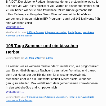
BiP, D07: Der siebente Radtag hintereinander und erstaunlicherweise tut
gar nicht viel weh, okay nicht sehr viel. Waren es bisher eher immer rund
20 km, haben wir heute eine traumhafte 29 km Runde gemacht. Die
tollen Radwege entlang des Swan River müssen einfach befahren
werden und bringen mich im BiP-Programm damit auf 141 km! Heute früh
sind wir schon zeitig …
Weiterlesen…
Veröffentlicht unter
99TageSommer
,
Allgemein
,
Australien
,
Perth
,
Reisen
,
Westküste
|
Kommentar hinterlassen
105 Tage Sommer und ein bisschen
Herbst
Veröffentlicht am
26. März 2013
von
admin
Es kommt, wie es kommen musste oder zumindest so, wie prognostiziert
war. Es schüttet die ganze Nacht und den halben Vormittag und danach
steht der Herbst vor der Tür, der sich für uns sommerverwöhnte
Menschen eher wie ein Frühwinter anfühlt. Macht nichts, wir haben
genug zu arbeiten. Max verfällt nach dem gemeinsamen Korrekturlesen
in den Website-Sog und ich packe mich …
Weiterlesen…
Veröffentlicht unter
99TageSommer
,
Allgemein
,
Australien
,
Perth
,
Reisen
,
Westküste
|
Kommentar hinterlassen