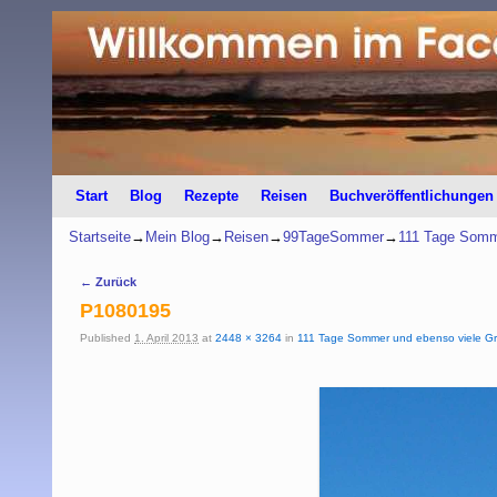
Start
Zum Inhalt wechseln
Zum sekundären Inhalt wechseln
Blog
Rezepte
Reisen
Buchveröffentlichungen
Startseite
→
Mein Blog
→
Reisen
→
99TageSommer
→
111 Tage Somme
Bilder-Navigation
← Zurück
P1080195
Published
1. April 2013
at
2448 × 3264
in
111 Tage Sommer und ebenso viele Gr