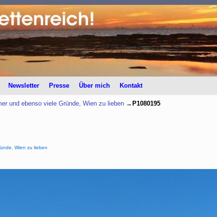
Newsletter
Presse
Über mich
Kontakt
r und ebenso viele Gründe, Wien zu lieben
→
P1080195
ünde, Wien zu lieben