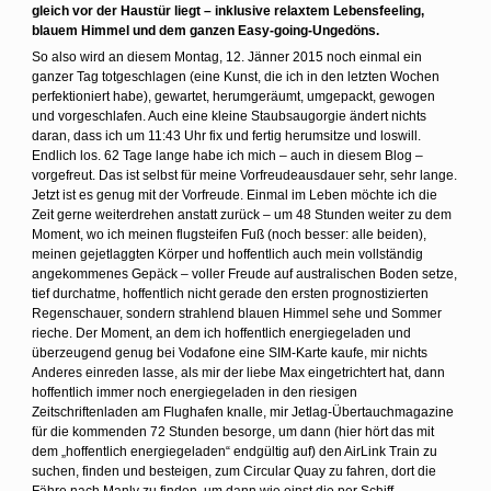
gleich vor der Haustür liegt – inklusive relaxtem Lebensfeeling,
blauem Himmel und dem ganzen Easy-going-Ungedöns.
So also wird an diesem Montag, 12. Jänner 2015 noch einmal ein
ganzer Tag totgeschlagen (eine Kunst, die ich in den letzten Wochen
perfektioniert habe), gewartet, herumgeräumt, umgepackt, gewogen
und vorgeschlafen. Auch eine kleine Staubsaugorgie ändert nichts
daran, dass ich um 11:43 Uhr fix und fertig herumsitze und loswill.
Endlich los. 62 Tage lange habe ich mich – auch in diesem Blog –
vorgefreut. Das ist selbst für meine Vorfreudeausdauer sehr, sehr lange.
Jetzt ist es genug mit der Vorfreude. Einmal im Leben möchte ich die
Zeit gerne weiterdrehen anstatt zurück – um 48 Stunden weiter zu dem
Moment, wo ich meinen flugsteifen Fuß (noch besser: alle beiden),
meinen gejetlaggten Körper und hoffentlich auch mein vollständig
angekommenes Gepäck – voller Freude auf australischen Boden setze,
tief durchatme, hoffentlich nicht gerade den ersten prognostizierten
Regenschauer, sondern strahlend blauen Himmel sehe und Sommer
rieche. Der Moment, an dem ich hoffentlich energiegeladen und
überzeugend genug bei Vodafone eine SIM-Karte kaufe, mir nichts
Anderes einreden lasse, als mir der liebe Max eingetrichtert hat, dann
hoffentlich immer noch energiegeladen in den riesigen
Zeitschriftenladen am Flughafen knalle, mir Jetlag-Übertauchmagazine
für die kommenden 72 Stunden besorge, um dann (hier hört das mit
dem „hoffentlich energiegeladen“ endgültig auf) den AirLink Train zu
suchen, finden und besteigen, zum Circular Quay zu fahren, dort die
Fähre nach Manly zu finden, um dann wie einst die per Schiff