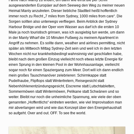
ausgewanderten Europäer auf dem Seeweg den Weg zu meiner neuen
Heimat Manly anzutreten. Dieser liebliche Stadtteil heißt hoffentlich
immer noch zu Recht „7 miles from Sydney, 1000 miles from care“. Die
Sorgen sollten also unterwegs verfliegen. Beim Anblick der Sydney
Harbour Bridge und der Oper vom Wasser aus darf ich die ersten 10
Male ja noch touristisch grinsen, was ich ausgiebig tun werde, um dann
in der Manly Wharf die 10 Minuten Fußweg zu meinem Apartment in
Angriff zu nehmen. Es sollte dann, weather and airlines permitting, nicht
später als Mittwoch Mittag Sydney-Zeit sein und weil ich in den letzten
Wochen nicht nur krankheitsbedingt wahnsinnig viel geschlafen habe,
bleibt nach dem großen Einzug vielleicht noch etwas letzte Energie für
einen Sprung in den kleinen Pool in der Wohnhausanlage, vielleicht
sogar noch für einen Spaziergang zum Meer. Dort will ich dann endlich
mein großes Tauschmanöver zelebrieren: Schirmkappe statt
Pudelhaube, Flipflops statt Wintertretern, Reisegesicht statt
Nebenhöhlenentzündungsgesicht, Eiscreme statt Lutschtabletten,
Sommermöwen statt Wintermöwen, Pelikane statt Schwänen und so
weiter. Bleibt nur noch die unheimliche Spannung, wie viele der oben
genannten „Hoffentlichs“ eintreten werden, wie viel Improvisation man
mir abverlangen wird und wie das Konzept über den Energiehaushalt
so aufgeht. Over and out. OFF. To see the world.