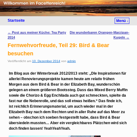
Startseite
Menü ↓
Artikelnavigation
←
Post aus meiner Küche: Tea Party
Die wunderbaren Orangen-Marzipan-
2014
Kugeln
→
Fernwehvorfreude, Teil 29: Bird & Bear
besuchen
Veröffentlicht am
10. Dezember 2014
von
admin
Im Blog aus der Winterbreak 2012/2013 steht: „DIe Inspirationen für
allerlei Renovierungsprojekte kamen heute am relativ frühen
Morgen aus dem Bird & Bear in der Elizabeth Bay, wunderschön
gelegen an einem größeren Bootssteg. Dass das Mixed Berry Muffin
sowie die Chorizo & Egg Enchilada auch gut schmeckten, spielte da
fast nur die Nebenrolle, und das soll etwas heißen.“ Das finde ich,
ist reichlich Erinnerungsmaterial, um auch wieder mal in der
Elizabeth Bay nach dem Rechten und in aller Ruhe auf das Meer zu
sehen – obschon ich soeben festgestellt habe, dass Bird & Bear
übersiedeln mussten… Aber ein vergleichbares Plätzchen wird sich
doch finden lassen! YeahYeahYeah.