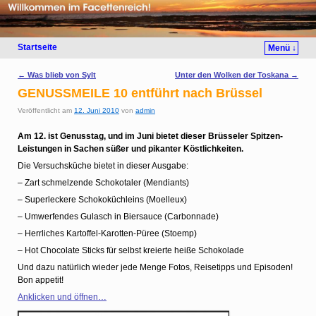
Startseite
Menü ↓
Artikelnavigation
←
Was blieb von Sylt
Unter den Wolken der Toskana
→
GENUSSMEILE 10 entführt nach Brüssel
Veröffentlicht am
12. Juni 2010
von
admin
Am 12. ist Genusstag, und im Juni bietet dieser Brüsseler Spitzen-
Leistungen in Sachen süßer und pikanter Köstlichkeiten.
Die Versuchsküche bietet in dieser Ausgabe:
– Zart schmelzende Schokotaler (Mendiants)
– Superleckere Schokoküchleins (Moelleux)
– Umwerfendes Gulasch in Biersauce (Carbonnade)
– Herrliches Kartoffel-Karotten-Püree (Stoemp)
– Hot Chocolate Sticks für selbst kreierte heiße Schokolade
Und dazu natürlich wieder jede Menge Fotos, Reisetipps und Episoden!
Bon appetit!
Anklicken und öffnen…