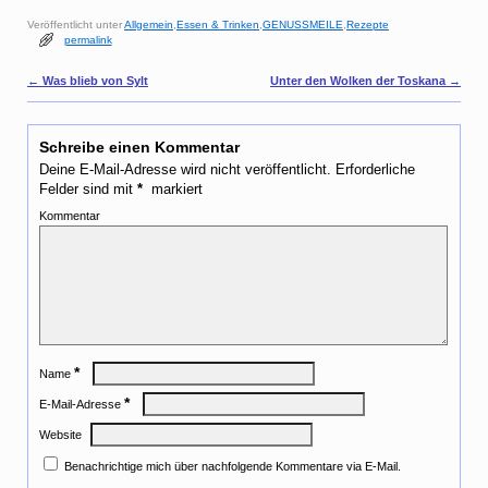
i
n
Veröffentlicht unter
Allgemein
,
Essen & Trinken
,
GENUSSMEILE
,
Rezepte
t
permalink
e
r
Artikelnavigation
←
Was blieb von Sylt
Unter den Wolken der Toskana
→
e
s
t
Schreibe einen Kommentar
Deine E-Mail-Adresse wird nicht veröffentlicht.
Erforderliche
Felder sind mit
*
markiert
Kommentar
*
Name
*
E-Mail-Adresse
Website
Benachrichtige mich über nachfolgende Kommentare via E-Mail.