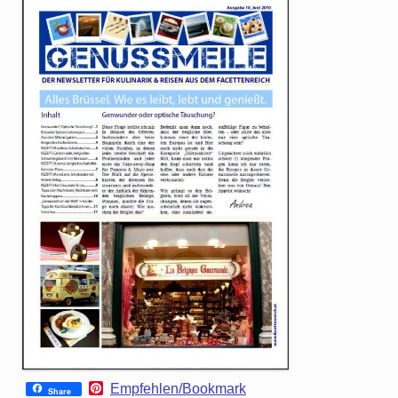
P
Empfehlen/Bookmark
Share