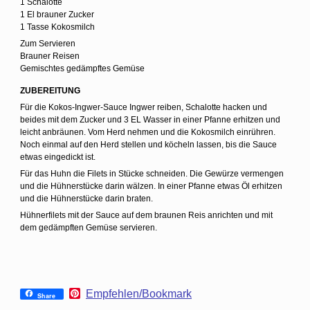
1 Schalotte
1 El brauner Zucker
1 Tasse Kokosmilch
Zum Servieren
Brauner Reisen
Gemischtes gedämpftes Gemüse
ZUBEREITUNG
Für die Kokos-Ingwer-Sauce Ingwer reiben, Schalotte hacken und
beides mit dem Zucker und 3 EL Wasser in einer Pfanne erhitzen und
leicht anbräunen. Vom Herd nehmen und die Kokosmilch einrühren.
Noch einmal auf den Herd stellen und köcheln lassen, bis die Sauce
etwas eingedickt ist.
Für das Huhn die Filets in Stücke schneiden. Die Gewürze vermengen
und die Hühnerstücke darin wälzen. In einer Pfanne etwas Öl erhitzen
und die Hühnerstücke darin braten.
Hühnerfilets mit der Sauce auf dem braunen Reis anrichten und mit
dem gedämpften Gemüse servieren.
P
Empfehlen/Bookmark
Share
i