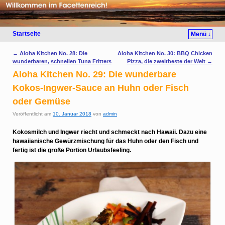
Startseite
Menü ↓
Artikelnavigation
←
Aloha Kitchen No. 28: Die
Aloha Kitchen No. 30: BBQ Chicken
wunderbaren, schnellen Tuna Fritters
Pizza, die zweitbeste der Welt
→
Aloha Kitchen No. 29: Die wunderbare
Kokos-Ingwer-Sauce an Huhn oder Fisch
oder Gemüse
Veröffentlicht am
10. Januar 2018
von
admin
Kokosmilch und Ingwer riecht und schmeckt nach Hawaii. Dazu eine
hawaiianische Gewürzmischung für das Huhn oder den Fisch und
fertig ist die große Portion Urlaubsfeeling.