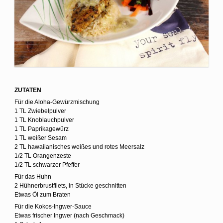
ZUTATEN
Für die Aloha-Gewürzmischung
1 TL Zwiebelpulver
1 TL Knoblauchpulver
1 TL Paprikagewürz
1 TL weißer Sesam
2 TL hawaiianisches weißes und rotes Meersalz
1/2 TL Orangenzeste
1/2 TL schwarzer Pfeffer
Für das Huhn
2 Hühnerbrustfilets, in Stücke geschnitten
Etwas Öl zum Braten
Für die Kokos-Ingwer-Sauce
Etwas frischer Ingwer (nach Geschmack)