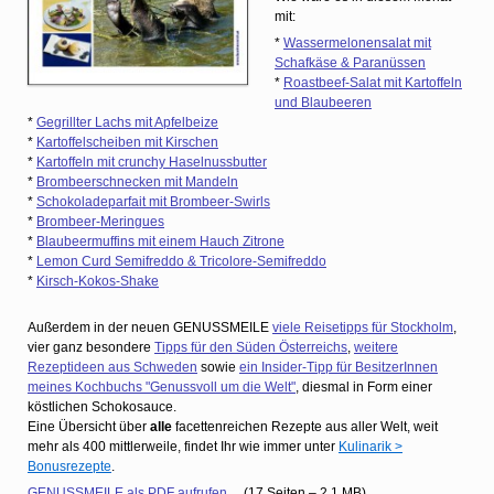
mit:
*
Wassermelonensalat mit
Schafkäse & Paranüssen
*
Roastbeef-Salat mit Kartoffeln
und Blaubeeren
*
Gegrillter Lachs mit Apfelbeize
*
Kartoffelscheiben mit Kirschen
*
Kartoffeln mit crunchy Haselnussbutter
*
Brombeerschnecken mit Mandeln
*
Schokoladeparfait mit Brombeer-Swirls
*
Brombeer-Meringues
*
Blaubeermuffins mit einem Hauch Zitrone
*
Lemon Curd Semifreddo & Tricolore-Semifreddo
*
Kirsch-Kokos-Shake
Außerdem in der neuen GENUSSMEILE
viele Reisetipps für Stockholm
,
vier ganz besondere
Tipps für den Süden Österreichs
,
weitere
Rezeptideen aus Schweden
sowie
ein Insider-Tipp für BesitzerInnen
meines Kochbuchs "Genussvoll um die Welt"
, diesmal in Form einer
köstlichen Schokosauce.
Eine Übersicht über
alle
facettenreichen
Rezepte aus aller Welt, weit
mehr als 400 mittlerweile, findet Ihr wie immer unter
Kulinarik >
Bonusrezepte
.
GENUSSMEILE als PDF aufrufen…
(17 Seiten – 2,1 MB)