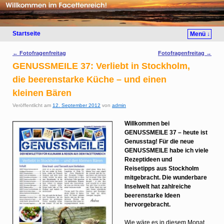
Startseite
Menü ↓
Artikelnavigation
←
Fotofragenfreitag
Fotofragenfreitag
→
GENUSSMEILE 37: Verliebt in Stockholm,
die beerenstarke Küche – und einen
kleinen Bären
Veröffentlicht am
12. September 2012
von
admin
Wil
lkommen bei
GENUSSMEILE 37 – heute ist
Genusstag! Für die neue
GENUSSMEILE habe ich viele
Rezeptideen und
Reisetipps aus Stockholm
mitgebracht. Die wunderbare
Inselwelt hat zahlreiche
beerenstarke Ideen
hervorgebracht.
Wie wäre es in diesem Monat