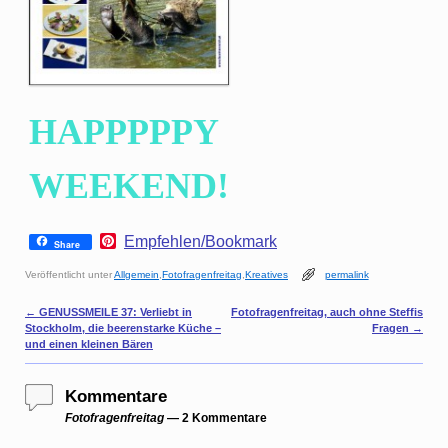
HAPPPPPY
WEEKEND!
P
Empfehlen/Bookmark
Share
i
n
Veröffentlicht unter
Allgemein
,
Fotofragenfreitag
,
Kreatives
permalink
t
e
Artikelnavigation
←
GENUSSMEILE 37: Verliebt in
Fotofragenfreitag, auch ohne Steffis
r
Stockholm, die beerenstarke Küche –
Fragen
→
e
und einen kleinen Bären
s
t
Kommentare
Fotofragenfreitag
— 2 Kommentare