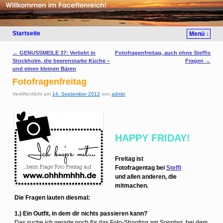
Startseite
Menü ↓
Artikelnavigation
←
GENUSSMEILE 37: Verliebt in
Fotofragenfreitag, auch ohne Steffis
Stockholm, die beerenstarke Küche –
Fragen
→
und einen kleinen Bären
Fotofragenfreitag
Veröffentlicht am
14. September 2012
von
admin
HAPPY FRIDAY!
Freitag ist
Fotofragentag bei
Steffi
und allen anderen, die
mitmachen.
Die Fragen lauten diesmal:
1.) Ein Outfit, in dem dir nichts passieren kann?
Das suche ich gerade noch für das Foto-Shooting am Sonntag, bei dem