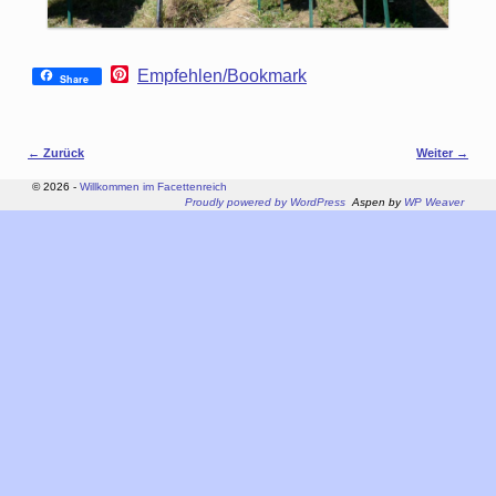
P
Empfehlen/Bookmark
Share
i
n
t
e
Bilder-Navigation
← Zurück
Weiter →
r
e
© 2026 -
Willkommen im Facettenreich
s
Proudly powered by WordPress
Aspen by
WP Weaver
t