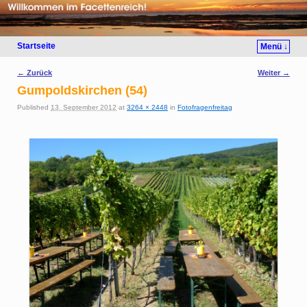
Startseite
Menü ↓
Bilder-Navigation
← Zurück
Weiter →
Gumpoldskirchen (54)
Published
13. September 2012
at
3264 × 2448
in
Fotofragenfreitag