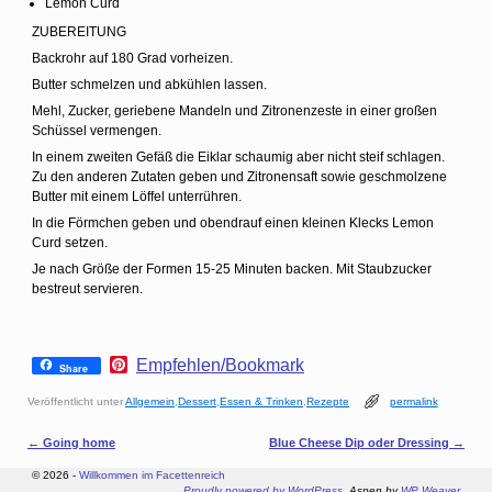
Lemon Curd
ZUBEREITUNG
Backrohr auf 180 Grad vorheizen.
Butter schmelzen und abkühlen lassen.
Mehl, Zucker, geriebene Mandeln und Zitronenzeste in einer großen
Schüssel vermengen.
In einem zweiten Gefäß die Eiklar schaumig aber nicht steif schlagen.
Zu den anderen Zutaten geben und Zitronensaft sowie geschmolzene
Butter mit einem Löffel unterrühren.
In die Förmchen geben und obendrauf einen kleinen Klecks Lemon
Curd setzen.
Je nach Größe der Formen 15-25 Minuten backen. Mit Staubzucker
bestreut servieren.
P
Empfehlen/Bookmark
Share
i
n
Veröffentlicht unter
Allgemein
,
Dessert
,
Essen & Trinken
,
Rezepte
permalink
t
e
Artikelnavigation
←
Going home
Blue Cheese Dip oder Dressing
→
r
e
© 2026 -
Willkommen im Facettenreich
s
Proudly powered by WordPress
Aspen by
WP Weaver