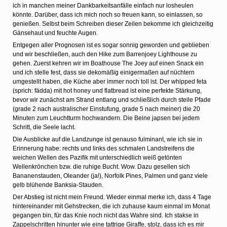
ich in manchen meiner Dankbarkeitsanfälle einfach nur losheulen
könnte. Darüber, dass ich mich noch so freuen kann, so einlassen, so
genießen. Selbst beim Schreiben dieser Zeilen bekomme ich gleichzeitig
Gänsehaut und feuchte Augen.
Entgegen aller Prognosen ist es sogar sonnig geworden und geblieben
und wir beschließen, auch den Hike zum Barrenjoey Lighthouse zu
gehen. Zuerst kehren wir im Boathouse The Joey auf einen Snack ein
und ich stelle fest, dass sie dekomäßig einigermaßen auf nüchtern
umgestellt haben, die Küche aber immer noch toll ist. Der whipped feta
(sprich: fädda) mit hot honey und flatbread ist eine perfekte Stärkung,
bevor wir zunächst am Strand entlang und schließlich durch steile Pfade
(grade 2 nach australischer Einstufung, grade 5 nach meiner) die 20
Minuten zum Leuchtturm hochwandern. Die Beine japsen bei jedem
Schritt, die Seele lacht.
Die Ausblicke auf die Landzunge ist genauso fulminant, wie ich sie in
Erinnerung habe: rechts und links des schmalen Landstreifens die
weichen Wellen des Pazifik mit unterschiedlich weiß getönten
Wellenkrönchen bzw. die ruhige Bucht. Wow. Dazu gesellen sich
Bananenstauden, Oleander (ja!), Norfolk Pines, Palmen und ganz viele
gelb blühende Banksia-Stauden.
Der Abstieg ist nicht mein Freund. Wieder einmal merke ich, dass 4 Tage
hintereinander mit Gehstrecken, die ich zuhause kaum einmal im Monat
gegangen bin, für das Knie noch nicht das Wahre sind. Ich stakse in
Zappelschritten hinunter wie eine tattrige Giraffe, stolz, dass ich es mir