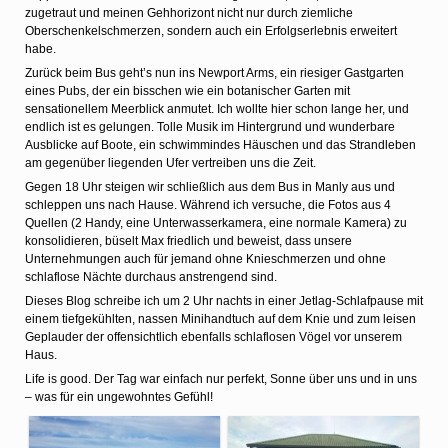
zugetraut und meinen Gehhorizont nicht nur durch ziemliche
Oberschenkelschmerzen, sondern auch ein Erfolgserlebnis erweitert
habe.
Zurück beim Bus geht’s nun ins Newport Arms, ein riesiger Gastgarten
eines Pubs, der ein bisschen wie ein botanischer Garten mit
sensationellem Meerblick anmutet. Ich wollte hier schon lange her, und
endlich ist es gelungen. Tolle Musik im Hintergrund und wunderbare
Ausblicke auf Boote, ein schwimmindes Häuschen und das Strandleben
am gegenüber liegenden Ufer vertreiben uns die Zeit.
Gegen 18 Uhr steigen wir schließlich aus dem Bus in Manly aus und
schleppen uns nach Hause. Während ich versuche, die Fotos aus 4
Quellen (2 Handy, eine Unterwasserkamera, eine normale Kamera) zu
konsolidieren, büselt Max friedlich und beweist, dass unsere
Unternehmungen auch für jemand ohne Knieschmerzen und ohne
schlaflose Nächte durchaus anstrengend sind.
Dieses Blog schreibe ich um 2 Uhr nachts in einer Jetlag-Schlafpause mit
einem tiefgekühlten, nassen Minihandtuch auf dem Knie und zum leisen
Geplauder der offensichtlich ebenfalls schlaflosen Vögel vor unserem
Haus.
Life is good. Der Tag war einfach nur perfekt, Sonne über uns und in uns
– was für ein ungewohntes Gefühl!