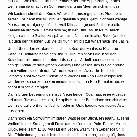
müssten. Wir lernen: Glaube niemals einer Live App, schon gar nicht,
wenn man dafür auf den Sonnenaufgang am Meer verzichten muss!
Wir kaufen schnell drei Knots-Weckerl für unser geplantes Picknick und
setzen uns dann mal 90 Minuten gemütlich (naja, gemütlich weil wenige
Menschen, weniger gemütlich, weil Klimaanlage und Sitzbankbreite
bemessen auf zwei Hamsterärsche) in den Bus 199. In Palm Beach
steigen wir eine Station zu spät aus und flanieren in aller Ruhe (wir sind
ja durch den falschen Bus viel zu früh hier) bis zur Wharf nach The Basin.
Um 9 Uhr dürfen wir dann endlich das Boot der Fantasea Richtung
Känguru-Hoffnung besteigen und 20 Minuten später die Insel der
Beuteltierhoffnungen betreten. Tatsächlich: Verteilt über das gesamte
riesige Picknickterrain grasen Wallabys und lassen sich in Seelenruhe
beim Futtern fotografieren. Während wir unser Avocado-Tunfisch-
Tomaten-Knot-Weckerl-Picknick am Wasser mit Roo-Blick verspeisen,
werden wir sogar Zeuge von einigen imposanten Roo-Kämpfen, die wir
sogar filmisch einfangen.
Dann folgen Begegnungen mit 2 Meter langen Goannas, einer Art super
getarnter Rieseneidechsen, die optisch mit der Baumrinde verschmelzen,
wenn sie auf die Bäume flüchten oder im Gras liegend wie riesige Äste
aussehen.
Dann noch ein Schwumm im klaren Wasser der Bucht, ein paar „Tausend
Wellen“ in den Sand gemalt-Fotos und zurück nach Palm Beach. Voll mit
Glück, bereits um 11:20, was für ein Leben, was für ein Lebensgefühl!!!
Die Erleichterung, dass ich doch noch so fühlen kann, ist so groß, dass