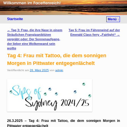
Startseite
Menü ↓
Artikelnavigation
←
Tag 3: Frau, die ihre Nase in einem
Tag 5: Frau im Fährenwind auf der
Sträußchen Frangipaniblüten
Emerald Class ferry „Fairlight“
→
vergräbt oder: Der Sonnenaufgang,
der lieber eine Wolkenwand sein
wollte
Tag 4: Frau mit Tattoo, die dem sonnigen
Morgen in Pittwater entgegenlächelt
Veröffentlicht am
26. März 2025
von
admin
26.3.2025 – Tag 4: Frau mit Tattoo, die dem sonnigen Morgen in
Pittwater entgegenlächelt