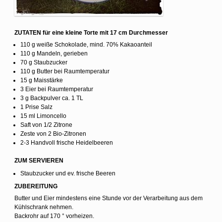
ZUTATEN für eine kleine Torte mit 17 cm Durchmesser
110
g
weiße
Schokolade, mind.
70% Kakaoanteil
110
g
Mandeln,
gerieben
70
g
Staubzucker
110
g
Butter
bei Raumtemperatur
15
g
Maisstärke
3
Eier
bei Raumtemperatur
3
g
Backpulver
ca. 1 TL
1
Prise
Salz
15 ml Limoncello
Saft von 1/2 Zitrone
Zeste von 2 Bio-Zitronen
2-3 Handvoll frische Heidelbeeren
ZUM SERVIEREN
Staubzucker und ev. frische Beeren
ZUBEREITUNG
Butter und Eier mindestens eine Stunde vor der Verarbeitung aus dem
Kühlschrank nehmen.
Backrohr auf 170 ° vorheizen.