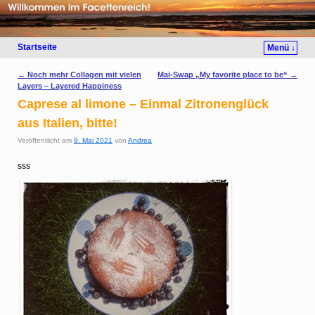
Startseite
Menü ↓
Artikelnavigation
←
Noch mehr Collagen mit vielen
Mai-Swap „My favorite place to be“
→
Layers – Layered Happiness
Caprese al limone – Einmal Zitronenglück
aus Italien, bitte!
Veröffentlicht am
9. Mai 2021
von
Andrea
sss