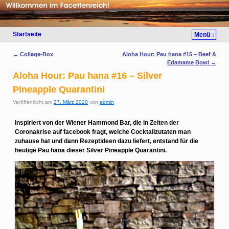
Startseite
Menü ↓
Artikelnavigation
←
Collage-Box
Aloha Hour: Pau hana #15 – Beef &
Edamame Bowl
→
Aloha Hour: Pau hana #16 – Silver
Pineapple Quarantini
Veröffentlicht am
27. März 2020
von
admin
Inspiriert von der Wiener Hammond Bar, die in Zeiten der
Coronakrise auf facebook fragt, welche Cocktailzutaten man
zuhause hat und dann Rezeptideen dazu liefert, entstand für die
heutige Pau hana dieser Silver Pineapple Quarantini.