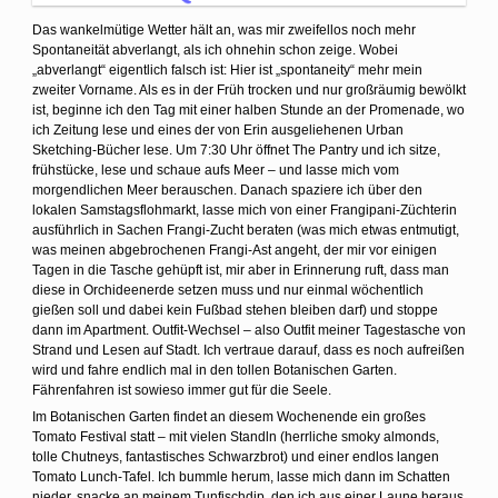
Das wankelmütige Wetter hält an, was mir zweifellos noch mehr
Spontaneität abverlangt, als ich ohnehin schon zeige. Wobei
„abverlangt“ eigentlich falsch ist: Hier ist „spontaneity“ mehr mein
zweiter Vorname. Als es in der Früh trocken und nur großräumig bewölkt
ist, beginne ich den Tag mit einer halben Stunde an der Promenade, wo
ich Zeitung lese und eines der von Erin ausgeliehenen Urban
Sketching-Bücher lese. Um 7:30 Uhr öffnet The Pantry und ich sitze,
frühstücke, lese und schaue aufs Meer – und lasse mich vom
morgendlichen Meer berauschen. Danach spaziere ich über den
lokalen Samstagsflohmarkt, lasse mich von einer Frangipani-Züchterin
ausführlich in Sachen Frangi-Zucht beraten (was mich etwas entmutigt,
was meinen abgebrochenen Frangi-Ast angeht, der mir vor einigen
Tagen in die Tasche gehüpft ist, mir aber in Erinnerung ruft, dass man
diese in Orchideenerde setzen muss und nur einmal wöchentlich
gießen soll und dabei kein Fußbad stehen bleiben darf) und stoppe
dann im Apartment. Outfit-Wechsel – also Outfit meiner Tagestasche von
Strand und Lesen auf Stadt. Ich vertraue darauf, dass es noch aufreißen
wird und fahre endlich mal in den tollen Botanischen Garten.
Fährenfahren ist sowieso immer gut für die Seele.
Im Botanischen Garten findet an diesem Wochenende ein großes
Tomato Festival statt – mit vielen Standln (herrliche smoky almonds,
tolle Chutneys, fantastisches Schwarzbrot) und einer endlos langen
Tomato Lunch-Tafel. Ich bummle herum, lasse mich dann im Schatten
nieder, snacke an meinem Tunfischdip, den ich aus einer Laune heraus