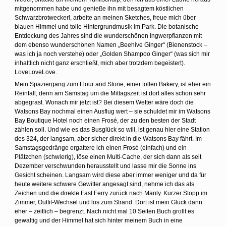
mitgenommen habe und genieße ihn mit besagtem köstlichen
Schwarzbrotweckerl, arbeite an meinen Sketches, freue mich über
blauen Himmel und tolle Hintergrundmusik im Park. Die botanische
Entdeckung des Jahres sind die wunderschönen Ingwerpflanzen mit
dem ebenso wunderschönen Namen „Beehive Ginger“ (Bienenstock –
was ich ja noch verstehe) oder „Golden Shampoo Ginger“ (was sich mir
inhaltlich nicht ganz erschließt, mich aber trotzdem begeistert).
LoveLoveLove.
Mein Spaziergang zum Flour and Stone, einer tollen Bakery, ist eher ein
Reinfall, denn am Samstag um die Mittagszeit ist dort alles schon sehr
abgegrast. Wonach mir jetzt ist? Bei diesem Wetter wäre doch die
Watsons Bay nochmal einen Ausflug wert – sie schuldet mir im Watsons
Bay Boutique Hotel noch einen Frosé, der zu den besten der Stadt
zählen soll. Und wie es das Busglück so will, ist genau hier eine Station
des 324, der langsam, aber sicher direkt in die Watsons Bay fährt. Im
Samstagsgedränge ergattere ich einen Frosé (einfach) und ein
Plätzchen (schwierig), löse einen Multi-Cache, der sich dann als seit
Dezember verschwunden herausstellt und lasse mir die Sonne ins
Gesicht scheinen. Langsam wird diese aber immer weniger und da für
heute weitere schwere Gewitter angesagt sind, nehme ich das als
Zeichen und die direkte Fast Ferry zurück nach Manly. Kurzer Stopp im
Zimmer, Outfit-Wechsel und los zum Strand. Dort ist mein Glück dann
eher – zeitlich – begrenzt. Nach nicht mal 10 Seiten Buch grollt es
gewaltig und der Himmel hat sich hinter meinem Buch in eine