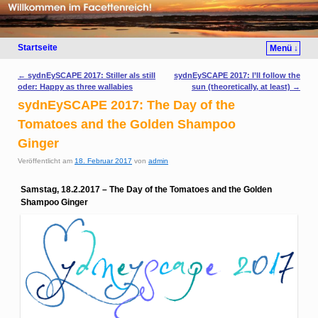
Startseite
Menü ↓
Artikelnavigation
←
sydnEySCAPE 2017: Stiller als still
sydnEySCAPE 2017: I’ll follow the
oder: Happy as three wallabies
sun (theoretically, at least)
→
sydnEySCAPE 2017: The Day of the
Tomatoes and the Golden Shampoo
Ginger
Veröffentlicht am
18. Februar 2017
von
admin
Samstag, 18.2.2017 – The Day of the Tomatoes and the Golden
Shampoo Ginger