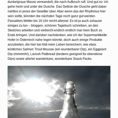
dunkelgraue Masse verwandelt, die nach Aufbruch ruft. Und gut so: ich
gehe heim und unter die Dusche. Das Getöse der Dusche geht dabei
nahtlos in jenes der Gewitter über. Aber wenn das der Rhythmus hier
sein sollte, könnten die nächsten Tage noch ganz gut werden.
Passables Wetter bis 16 Uhr reicht allemal. Es ist ja auch zuhause
einiges zu tun – bloggen, schönes Tagebuch schreiben, an den
Sketches arbeiten und vielleicht endlich endlich mal mein Buch zu
Ende bringen. Und darüber nachdenken, wie ich der Supermarktkette
Hofer in Österreich nahe legen könnte, doch auch einige Produkte
anzubieten, die hier bei Aldi mein Leben bereichern, wie etwa:
köstliches Salmon Trout Mousse (ein wunderbarer Dip), ein Eggplant
Dip (mmmmh!), Lavosh Flatbread (bestens geeignet für ebendiese
Dips) sowie allerlei wanderbare, wunderbare Snack Packs.