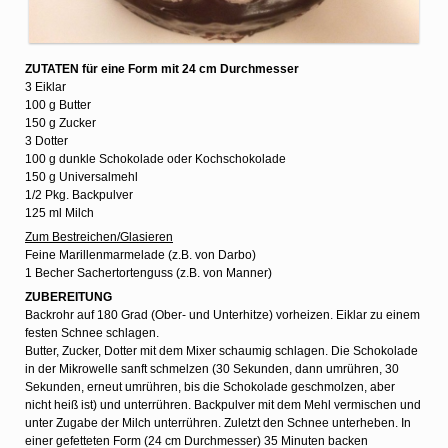
ZUTATEN für eine Form mit 24 cm Durchmesser
3 Eiklar
100 g Butter
150 g Zucker
3 Dotter
100 g dunkle Schokolade oder Kochschokolade
150 g Universalmehl
1/2 Pkg. Backpulver
125 ml Milch
Zum Bestreichen/Glasieren
Feine Marillenmarmelade (z.B. von Darbo)
1 Becher Sachertortenguss (z.B. von Manner)
ZUBEREITUNG
Backrohr auf 180 Grad (Ober- und Unterhitze) vorheizen. Eiklar zu einem
festen Schnee schlagen.
Butter, Zucker, Dotter mit dem Mixer schaumig schlagen. Die Schokolade
in der Mikrowelle sanft schmelzen (30 Sekunden, dann umrühren, 30
Sekunden, erneut umrühren, bis die Schokolade geschmolzen, aber
nicht heiß ist) und unterrühren. Backpulver mit dem Mehl vermischen und
unter Zugabe der Milch unterrühren. Zuletzt den Schnee unterheben. In
einer gefetteten Form (24 cm Durchmesser) 35 Minuten backen