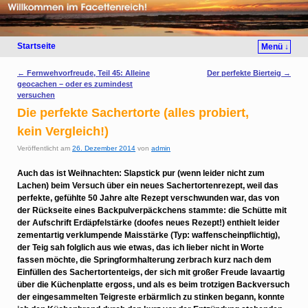
Startseite
Menü ↓
Artikelnavigation
←
Fernwehvorfreude, Teil 45: Alleine
Der perfekte Bierteig
→
geocachen – oder es zumindest
versuchen
Die perfekte Sachertorte (alles probiert,
kein Vergleich!)
Veröffentlicht am
26. Dezember 2014
von
admin
Auch das ist Weihnachten: Slapstick pur (wenn leider nicht zum
Lachen) beim Versuch über ein neues Sachertortenrezept, weil das
perfekte, gefühlte 50 Jahre alte Rezept verschwunden war, das von
der Rückseite eines Backpulverpäckchens stammte: die Schütte mit
der Aufschrift Erdäpfelstärke (doofes neues Rezept!) enthielt leider
zementartig verklumpende Maisstärke (Typ: waffenscheinpflichtig),
der Teig sah folglich aus wie etwas, das ich lieber nicht in Worte
fassen möchte, die Springformhalterung zerbrach kurz nach dem
Einfüllen des Sachertortenteigs, der sich mit großer Freude lavaartig
über die Küchenplatte ergoss, und als es beim trotzigen Backversuch
der eingesammelten Teigreste erbärmlich zu stinken begann, konnte