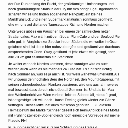
der Fun Run entlang der Bucht, der großräumige Umfahrungen und
noch großräumigere Staus in der City mit sich bringt. Egal, irgendwann
schaffen wir es und finden sogar einen Parkplatz, ein kleines
Marktfrühstück und einen Supermarkt (natürlich sonntags geöffnet!),
ehe wir uns auf die lange Tagesetappe Richtung Norden machen.
Unterwegs gibt es ein Päuschen bei einem der zahlreichen netten
Straßencafes, Max wählt mit dem Sugar Plum Cafe und der Seafood Pie
sehr gut. Im Vergleich zur Strecke in den Süden, die wir weiter im Osten
gefahren sind, ist diese hier nahezu bergfrei und gesäumt von durchaus
ansprechenden Orten. Okay, gesäumt ist jetzt etwas viel gesagt, aber
alle 70 km gibt es immerhin ein Städtchen.
Je weiter wir nach Norden kommen, desto sonniger wird es auch
wieder, auch wenn es nie mehr als 24 Grad hat. Es fühlt sich richtig
nach Sommer an, was es ja auch ist. Nur Welli war etwas unterkühlt. Als
wir untwegs den höchsten Berg der Nordinsel, den Mount Ruapenu, mit
seinen schneebedeckten Flanken passieren, wird uns ausnahmsweise
mal bewusst, dass derzeit nicht überall Sommer ist. Und als ich Max
den Wetterbericht von Wien vorlese, leichter Schneefall, minus 1 grad,
ist dasgestrige ich-will-nach-Hause-Feeling gleich wieder zur Gänze
verflogen. Dieses Mittel hat auch mir schon geholfen…. Zu diesem
Heimatgefühl der Marke "Schnee" gesellt sich beim Anblick eines Mofas
mit Frühlingszwiebel-Spoiler gleich noch eines: die Vorfreude auf meine
Piaggio Fly!
In Taupo besichtigen wir kurz vor Schließung des Cafes &