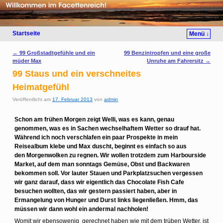
Startseite
Menü ↓
Artikelnavigation
←
99 Großstadtgefühle und ein
99 Benzintropfen und eine große
müder Max
Unruhe am Fahrersitz
→
99 Staus und ein verschneites
Heimatgefühl
Veröffentlicht am
17. Februar 2013
von
admin
Schon am frühen Morgen zeigt Welli, was es kann, genau
genommen, was es in Sachen wechselhaftem Wetter so drauf hat.
Während ich noch verschlafen ein paar Prospekte in mein
Reisealbum klebe und Max duscht, beginnt es einfach so aus
den Morgenwolken zu regnen. Wir wollen trotzdem zum Harbourside
Market, auf dem man sonntags Gemüse, Obst und Backwaren
bekommen soll. Vor lauter Stauen und Parkplatzsuchen vergessen
wir ganz darauf, dass wir eigentlich das Chocolate Fish Cafe
besuchen wollten, das wir gestern passiert haben, aber in
Ermangelung von Hunger und Durst links liegenließen. Hmm, das
müssen wir dann wohl ein andermal nachholen!
Womit wir ebensowenig gerechnet haben wie mit dem trüben Wetter, ist