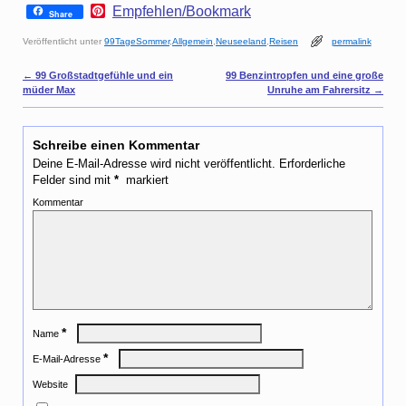
P
Empfehlen/Bookmark
Share
i
n
Veröffentlicht unter
99TageSommer
,
Allgemein
,
Neuseeland
,
Reisen
permalink
t
e
Artikelnavigation
←
99 Großstadtgefühle und ein
99 Benzintropfen und eine große
r
müder Max
Unruhe am Fahrersitz
→
e
s
t
Schreibe einen Kommentar
Deine E-Mail-Adresse wird nicht veröffentlicht.
Erforderliche
Felder sind mit
*
markiert
Kommentar
*
Name
*
E-Mail-Adresse
Website