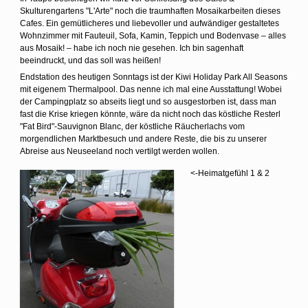
Skulturengartens "L'Arte" noch die traumhaften Mosaikarbeiten dieses
Cafes. Ein gemütlicheres und liebevoller und aufwändiger gestaltetes
Wohnzimmer mit Fauteuil, Sofa, Kamin, Teppich und Bodenvase – alles
aus Mosaik! – habe ich noch nie gesehen. Ich bin sagenhaft
beeindruckt, und das soll was heißen!
Endstation des heutigen Sonntags ist der Kiwi Holiday Park All Seasons
mit eigenem Thermalpool. Das nenne ich mal eine Ausstattung! Wobei
der Campingplatz so abseits liegt und so ausgestorben ist, dass man
fast die Krise kriegen könnte, wäre da nicht noch das köstliche Resterl
"Fat Bird"-Sauvignon Blanc, der köstliche Räucherlachs vom
morgendlichen Marktbesuch und andere Reste, die bis zu unserer
Abreise aus Neuseeland noch vertilgt werden wollen.
<-Heimatgefühl 1 & 2