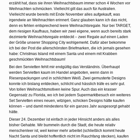
erzählt hat, dass sie ihren Weihnachtsbaum immer schon 4 Wochen vor
Weihnachten schmücken. Vielleicht gilt das auch für Australien.
Vielleicht wurde bereits mit Ende November alles aufgekauft, was
irgendwie an Weihnachten erinnert. Ganz glauben kann ich das nicht,
denn es fehlen entsprechend leere Weihnachtsregale. Nur bei TARGET,
dem riesigen Kaufhaus, haben wir zwei eigene, wenn auch bereits stark
dezimierte Weihnachtsregale entdeckt – zwei Regale auf einen Laden
der Größe unserer Shopping City wohlgemerkt. Dafür aber bekomme
ich bei der Post die allerschönsten Briefmarken, die ich jemals gesehen
habe: Christmas Island mit einem Santa und einem mit Krabben
geschmückten Weihnachtsbaum!
Bei den Servietten fehlt mir endgültig das Verständnis. Überhaupt
werden Servietten kaum im Handel angeboten, wenn dann in
Riesenpackungen und in schlichtem Weiß. Zwei gemusterte Designs
konnte ich bislang entdecken, schlicht und hässlich träfe es sehr gut.
Von tollen Weihnachtsmotiven keine Spur. Auch das ein krasser
Gegensatz zu Florida, wo ich bei jedem Supermarktbesuch ein weiteres
Set Servietten eines neuen, witzigen, schicken Designs hätte kaufen
können – und damit mindestens für ein ganzes Jahr ausgesorgt gehabt
hätte.
Dieser 24. Dezember ist einfach in jeder Hinsicht anders als alles
bisher Gehabte. Wir bummeln durch die Stadt, die heute relativ
menschenleer ist, weil keiner mehr arbeitet (schließlich kommt heute
Nacht Santa und bleibt hoffentlich nicht im Rauchfang stecken), kaufen