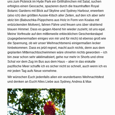
uns zum Picknick im Hyde Park ein Grillhähnchen mit Salat, suchen
erfolglos einen Geocache, spazieren durch die traumhaften Royal
Botanic Gardens mit Blick auf Skyline und Sydney Harbour, erwerben
(also ich) den größten Aussie-Kitsch aller Zeiten, auf den ich aber sehr
stolz bin (Babuschka-Püppchens aus Holz in Form von Koalas mit
entzückenden Motiven), fahren Fähre und freuen uns über strahlend
blauen Himmel. Dass es gegen Abend hin wieder zuzieht, ist uns egal.
Meine Vorfreude auf den mittlerweile erklecklichen Geschenkestapel
(zugegebenermaßen einiges von mir und für mich) ist ebenso groß wie
die Spannung, ob wir unser Weihnachtsmenü einigermaßen lecker
hinbekommen. Dass es jetzt regnet, macht auch nichts, denn aus dem
geplanten Mitternachtsschwimmen wäre ohnehin nichts geworden – ich
bin zwar schon sehr akklimatisiert, gehe nur mehr in Shorts und ohne
Schal vor dem Zug im Bus aus dem Haus – aber in das eiskalte
pazifische Meer schaffe ich es sicher nicht so schnell, auch wenn ich es
mir jeden Tag aufs Neue vornehme.
Wir wünschen Euch jedenfalls allen ein wunderbares Weihnachtsfest
und denken an Euch! Alles Liebe aus Sydney, Andrea & Max