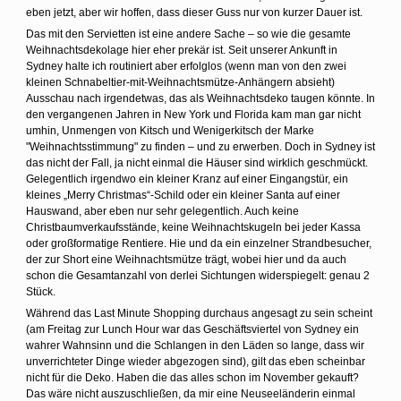
eben jetzt, aber wir hoffen, dass dieser Guss nur von kurzer Dauer ist.
Das mit den Servietten ist eine andere Sache – so wie die gesamte
Weihnachtsdekolage hier eher prekär ist. Seit unserer Ankunft in
Sydney halte ich routiniert aber erfolglos (wenn man von den zwei
kleinen Schnabeltier-mit-Weihnachtsmütze-Anhängern absieht)
Ausschau nach irgendetwas, das als Weihnachtsdeko taugen könnte. In
den vergangenen Jahren in New York und Florida kam man gar nicht
umhin, Unmengen von Kitsch und Wenigerkitsch der Marke
"Weihnachtsstimmung" zu finden – und zu erwerben. Doch in Sydney ist
das nicht der Fall, ja nicht einmal die Häuser sind wirklich geschmückt.
Gelegentlich irgendwo ein kleiner Kranz auf einer Eingangstür, ein
kleines „Merry Christmas“-Schild oder ein kleiner Santa auf einer
Hauswand, aber eben nur sehr gelegentlich. Auch keine
Christbaumverkaufsstände, keine Weihnachtskugeln bei jeder Kassa
oder großformatige Rentiere. Hie und da ein einzelner Strandbesucher,
der zur Short eine Weihnachtsmütze trägt, wobei hier und da auch
schon die Gesamtanzahl von derlei Sichtungen widerspiegelt: genau 2
Stück.
Während das Last Minute Shopping durchaus angesagt zu sein scheint
(am Freitag zur Lunch Hour war das Geschäftsviertel von Sydney ein
wahrer Wahnsinn und die Schlangen in den Läden so lange, dass wir
unverrichteter Dinge wieder abgezogen sind), gilt das eben scheinbar
nicht für die Deko. Haben die das alles schon im November gekauft?
Das wäre nicht auszuschließen, da mir eine Neuseeländerin einmal