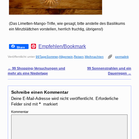
(Das Limetten-Mango-Trifle, wie gesagt, bitte anstelle des Basilikums
ein Minzblättchen vorstellen, herrlich fruchtig, übrigens!)
P
Empfehlen/Bookmark
Share
i
n
Veröffentlicht unter
99TageSommer
,
Allgemein
,
Reisen
,
Weihnachten
permalink
t
e
Artikelnavigation
←
99 Shopping-Versuchungen und
99 Sonnenstrahlen und ein
r
mehr als eine Niederlage
Dauerregen
→
e
s
t
Schreibe einen Kommentar
Deine E-Mail-Adresse wird nicht veröffentlicht.
Erforderliche
Felder sind mit
*
markiert
Kommentar