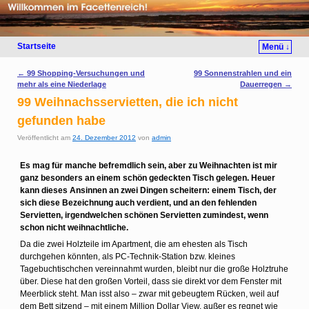
Startseite
Menü ↓
Artikelnavigation
←
99 Shopping-Versuchungen und
99 Sonnenstrahlen und ein
mehr als eine Niederlage
Dauerregen
→
99 Weihnachsservietten, die ich nicht
gefunden habe
Veröffentlicht am
24. Dezember 2012
von
admin
Es mag für manche befremdlich sein, aber zu Weihnachten ist mir
ganz besonders an einem schön gedeckten Tisch gelegen. Heuer
kann dieses Ansinnen an zwei Dingen scheitern: einem Tisch, der
sich diese Bezeichnung auch verdient, und an den fehlenden
Servietten, irgendwelchen schönen Servietten zumindest, wenn
schon nicht weihnachtliche.
Da die zwei Holzteile im Apartment, die am ehesten als Tisch
durchgehen könnten, als PC-Technik-Station bzw. kleines
Tagebuchtischchen vereinnahmt wurden, bleibt nur die große Holztruhe
über. Diese hat den großen Vorteil, dass sie direkt vor dem Fenster mit
Meerblick steht. Man isst also – zwar mit gebeugtem Rücken, weil auf
dem Bett sitzend – mit einem Million Dollar View, außer es regnet wie