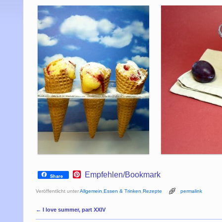
P
Empfehlen/Bookmark
Share
i
n
Veröffentlicht unter
Allgemein
,
Essen & Trinken
,
Rezepte
permalink
t
e
Artikelnavigation
←
I love summer, part XXIV
r
e