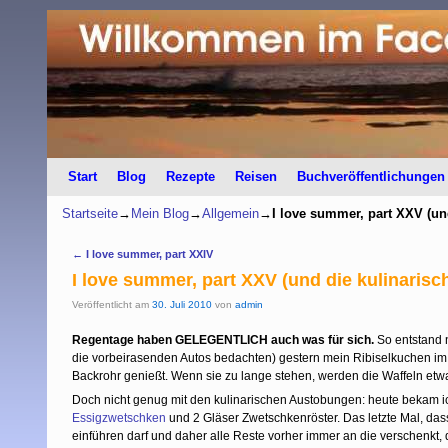
Start
Zum Inhalt wechseln
Zum sekundären Inhalt wechseln
Blog
Rezepte
Reisen
Buchveröffentlichungen
Startseite
→
Mein Blog
→
Allgemein
→
I love summer, part XXV (un
Artikelnavigation
←
I love summer, part XXIV
I love summer, part XXV (und die kulinarisc
Veröffentlicht am
30. Juli 2010
von
admin
Regentage haben GELEGENTLICH auch was für sich.
So entstand 
die vorbeirasenden Autos bedachten) gestern mein Ribiselkuchen im 
Backrohr genießt. Wenn sie zu lange stehen, werden die Waffeln etwas
Doch nicht genug mit den kulinarischen Austobungen: heute bekam ic
Essigzwetschken
und 2 Gläser Zwetschkenröster. Das letzte Mal, das
einführen darf und daher alle Reste vorher immer an die verschenk