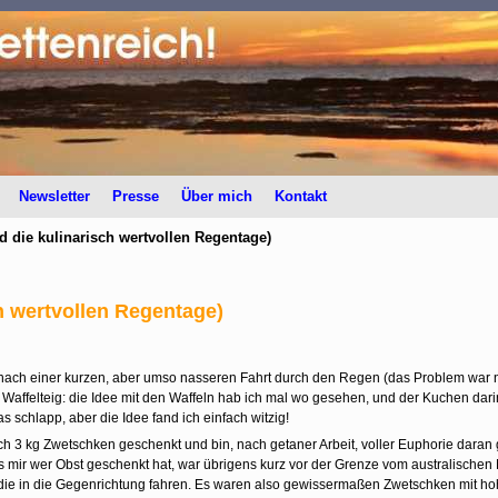
Newsletter
Presse
Über mich
Kontakt
d die kulinarisch wertvollen Regentage)
h wertvollen Regentage)
nach einer kurzen, aber umso nasseren Fahrt durch den Regen (das Problem war ni
Waffelteig: die Idee mit den Waffeln hab ich mal wo gesehen, und der Kuchen dari
 schlapp, aber die Idee fand ich einfach witzig!
h 3 kg Zwetschken geschenkt und bin, nach getaner Arbeit, voller Euphorie dara
s mir wer Obst geschenkt hat, war übrigens kurz vor der Grenze vom australischen 
t, die in die Gegenrichtung fahren. Es waren also gewissermaßen Zwetschken mit