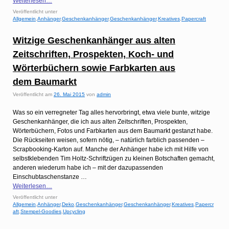
Weiterlesen…
Veröffentlicht unter
Allgemein
,
Anhänger
,
Geschenkanhänger
,
Geschenkanhänger
,
Kreatives
,
Papercraft
Witzige Geschenkanhänger aus alten
Zeitschriften, Prospekten, Koch- und
Wörterbüchern sowie Farbkarten aus
dem Baumarkt
Veröffentlicht am
26. Mai 2015
von
admin
Was so ein verregneter Tag alles hervorbringt, etwa viele bunte, witzige
Geschenkanhänger, die ich aus alten Zeitschriften, Prospekten,
Wörterbüchern, Fotos und Farbkarten aus dem Baumarkt gestanzt habe.
Die Rückseiten weisen, sofern nötig, – natürlich farblich passenden –
Scrapbooking-Karton auf. Manche der Anhänger habe ich mit Hilfe von
selbstklebenden Tim Holtz-Schriftzügen zu kleinen Botschaften gemacht,
anderen wiederum habe ich – mit der dazupassenden
Einschubtaschenstanze …
Weiterlesen…
Veröffentlicht unter
Allgemein
,
Anhänger
,
Deko
,
Geschenkanhänger
,
Geschenkanhänger
,
Kreatives
,
Papercr
aft
,
Stempel-Goodies
,
Upcycling