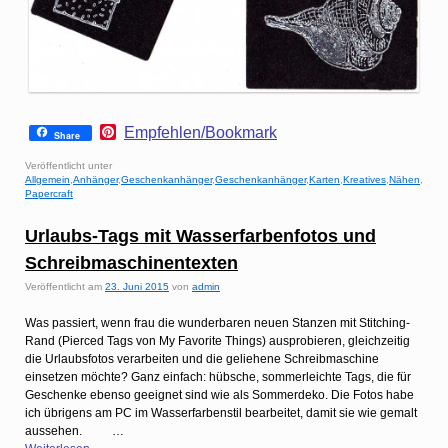
P
Empfehlen/Bookmark
Share
i
n
Veröffentlicht unter
t
Allgemein
,
Anhänger
,
Geschenkanhänger
,
Geschenkanhänger
,
Karten
,
Kreatives
,
Nähen
,
e
Papercraft
r
e
Urlaubs-Tags mit Wasserfarbenfotos und
s
t
Schreibmaschinentexten
Veröffentlicht am
23. Juni 2015
von
admin
Was passiert, wenn frau die wunderbaren neuen Stanzen mit Stitching-
Rand (Pierced Tags von My Favorite Things) ausprobieren, gleichzeitig
die Urlaubsfotos verarbeiten und die geliehene Schreibmaschine
einsetzen möchte? Ganz einfach: hübsche, sommerleichte Tags, die für
Geschenke ebenso geeignet sind wie als Sommerdeko. Die Fotos habe
ich übrigens am PC im Wasserfarbenstil bearbeitet, damit sie wie gemalt
aussehen. …