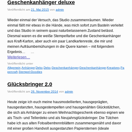
Geschenkanhänger deluxe
Veröffentlicht am
21. Mai 2015
von
admin
Wieder einmal der Versuch, das Studio zusammenräumen. Wieder
einmal fällt mir etwas in die Hände, was mich sofort zum Basteln verleitet
und das Studio in seinem quasi naturbelassenem Zustand belässt.
Diesmal waren es die weiße Stempelfarbe und die Geschenkanhänger
aus Kraft-Karton, aber auch ein paar Landkartenreste, die mir und
meinen Aufräumbemühungen in die Quere kamen – mit folgendem
Ergebnis… …
Weiterlesen…
Veröffentlicht unter
Allgemein
,
Anhänger
,
Deko
,
Deko
,
Geschenkanhänger
,
Geschenkanhänger
,
Kreatives
,
Pa
percraft
,
Stempel-Goodies
Glücksbringer 2.0
Veröffentlicht am
26. November 2014
von
admin
Heute zeige ich euch meine hausmodellierten, hausgeprägten,
hausgestanzten, hausgestempelten und hausgenähten Glückstütchen,
die sich als Anhänger zu einem Weihnachtsgeschenk ebenso eignen wie
als Tisch- und Tellerdeko und als Neujahrsglücksbringer. Die Tütchen
habe ich aus alten Fotoalbentrennblättern zusammengenäht und davor
mit einer großen Handvoll ausgestanzten Papiersternen (ideale