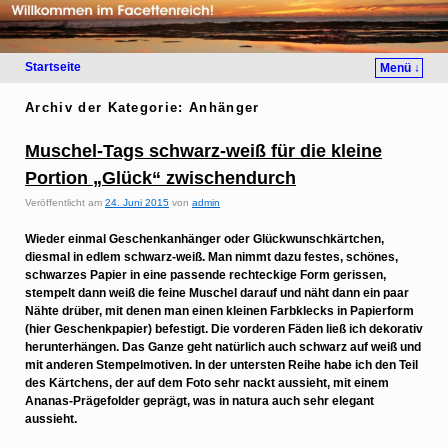
Startseite
Menü ↓
Archiv der Kategorie:
Anhänger
Muschel-Tags schwarz-weiß für die kleine
Portion „Glück“ zwischendurch
Veröffentlicht am
24. Juni 2015
von
admin
Wieder einmal Geschenkanhänger oder Glückwunschkärtchen,
diesmal in edlem schwarz-weiß. Man nimmt dazu festes, schönes,
schwarzes Papier in eine passende rechteckige Form gerissen,
stempelt dann weiß die feine Muschel darauf und näht dann ein paar
Nähte drüber, mit denen man einen kleinen Farbklecks in Papierform
(hier Geschenkpapier) befestigt. Die vorderen Fäden ließ ich dekorativ
herunterhängen. Das Ganze geht natürlich auch schwarz auf weiß und
mit anderen Stempelmotiven. In der untersten Reihe habe ich den Teil
des Kärtchens, der auf dem Foto sehr nackt aussieht, mit einem
Ananas-Prägefolder geprägt, was in natura auch sehr elegant
aussieht.