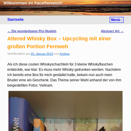
Startseite
Menü ↓
Artikelnavigation
←
Die wunderbaren Pici-Nudeln
Abstract Art
→
Altered Whisky Box – Upcycling mit einer
großen Portion Fernweh
Veröffentlicht am
20. Januar 2023
von
Andrea
Als ich diese coolen Whiskyschachteln für 3 kleine Whiskyflaschen
entdeckte, war klar: Es muss mehr Whisky getrunken werden. Nachdem
ich bereits eine Box für mich gestaltet hatte, bekam nun auch mein
Bruder eine als Geschenk. Das Thema seiner Wahl anhand der von ihm
beigestellten Fotos: Vietnam.