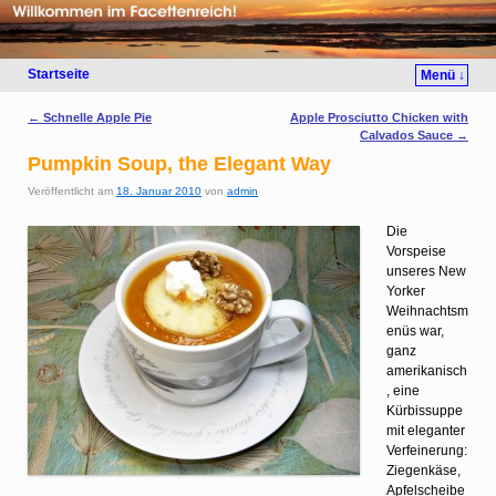
Startseite
Menü ↓
Artikelnavigation
←
Schnelle Apple Pie
Apple Prosciutto Chicken with
Calvados Sauce
→
Pumpkin Soup, the Elegant Way
Veröffentlicht am
18. Januar 2010
von
admin
Die
Vorspeise
unseres New
Yorker
Weihnachtsm
enüs war,
ganz
amerikanisch
, eine
Kürbissuppe
mit eleganter
Verfeinerung:
Ziegenkäse,
Apfelscheibe