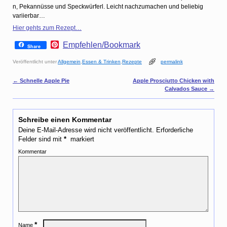
n, Pekannüsse und Speckwürferl. Leicht nachzumachen und beliebig
variierbar…
Hier gehts zum Rezept…
P
Empfehlen/Bookmark
Share
i
n
Veröffentlicht unter
Allgemein
,
Essen & Trinken
,
Rezepte
permalink
t
e
Artikelnavigation
←
Schnelle Apple Pie
Apple Prosciutto Chicken with
r
Calvados Sauce
→
e
s
t
Schreibe einen Kommentar
Deine E-Mail-Adresse wird nicht veröffentlicht.
Erforderliche
Felder sind mit
*
markiert
Kommentar
*
Name