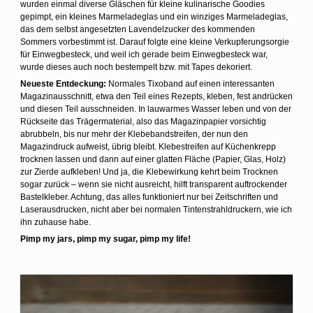
wurden einmal diverse Gläschen für kleine kulinarische Goodies
gepimpt, ein kleines Marmeladeglas und ein winziges Marmeladeglas,
das dem selbst angesetzten Lavendelzucker des kommenden
Sommers vorbestimmt ist. Darauf folgte eine kleine Verkupferungsorgie
für Einwegbesteck, und weil ich gerade beim Einwegbesteck war,
wurde dieses auch noch bestempelt bzw. mit Tapes dekoriert.
Neueste Entdeckung:
Normales Tixoband auf einen interessanten
Magazinausschnitt, etwa den Teil eines Rezepts, kleben, fest andrücken
und diesen Teil ausschneiden. In lauwarmes Wasser leben und von der
Rückseite das Trägermaterial, also das Magazinpapier vorsichtig
abrubbeln, bis nur mehr der Klebebandstreifen, der nun den
Magazindruck aufweist, übrig bleibt. Klebestreifen auf Küchenkrepp
trocknen lassen und dann auf einer glatten Fläche (Papier, Glas, Holz)
zur Zierde aufkleben! Und ja, die Klebewirkung kehrt beim Trocknen
sogar zurück – wenn sie nicht ausreicht, hilft transparent auftrockender
Bastelkleber. Achtung, das alles funktioniert nur bei Zeitschriften und
Laserausdrucken, nicht aber bei normalen Tintenstrahldruckern, wie ich
ihn zuhause habe.
Pimp my jars, pimp my sugar, pimp my life!