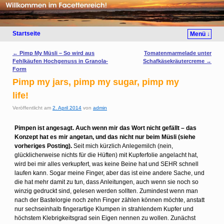
Startseite
Menü ↓
Artikelnavigation
←
Pimp My Müsli – So wird aus
Tomatenmarmelade unter
Fehlkäufen Hochgenuss in Granola-
Schafkäsekräutercreme
→
Form
Pimp my jars, pimp my sugar, pimp my
life!
Veröffentlicht am
2. April 2014
von
admin
Pimpen ist angesagt. Auch wenn mir das Wort nicht gefällt – das
Konzept hat es mir angetan, und das nicht nur beim Müsli (siehe
vorheriges Posting).
Seit mich kürzlich Anlegemilch (nein,
glücklicherweise nichts für die Hüften) mit Kupferfolie angelacht hat,
wird bei mir alles verkupfert, was keine Beine hat und SEHR schnell
laufen kann. Sogar meine Finger, aber das ist eine andere Sache, und
die hat mehr damit zu tun, dass Anleitungen, auch wenn sie noch so
winzig gedruckt sind, gelesen werden sollten. Zumindest wenn man
nach der Bastelorgie noch zehn Finger zählen können möchte, anstatt
nur sechseinhalb fingerartige Klumpen in strahlendem Kupfer und
höchstem Klebrigkeitsgrad sein Eigen nennen zu wollen. Zunächst