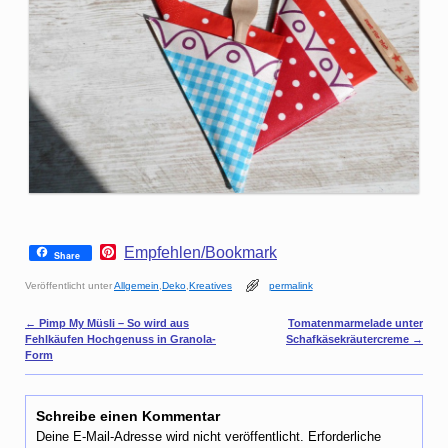
P
Empfehlen/Bookmark
Share
i
n
Veröffentlicht unter
Allgemein
,
Deko
,
Kreatives
permalink
t
e
Artikelnavigation
←
Pimp My Müsli – So wird aus
Tomatenmarmelade unter
r
Fehlkäufen Hochgenuss in Granola-
Schafkäsekräutercreme
→
e
Form
s
t
Schreibe einen Kommentar
Deine E-Mail-Adresse wird nicht veröffentlicht.
Erforderliche