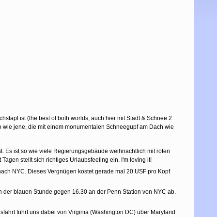
pf ist (the best of both worlds, auch hier mit Stadt & Schnee 2
 wie jene, die mit einem monumentalen Schneegupf am Dach wie
t. Es ist so wie viele Regierungsgebäude weihnachtlich mit roten
n stellt sich richtiges Urlaubsfeeling ein. I'm loving it!
nach NYC. Dieses Vergnügen kostet gerade mal 20 USF pro Kopf
ns in der blauen Stunde gegen 16.30 an der Penn Station von NYC ab.
sfahrt führt uns dabei von Virginia (Washington DC) über Maryland