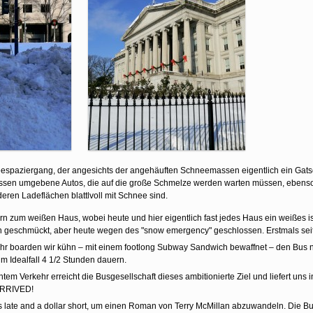
paziergang, der angesichts der angehäuften Schneemassen eigentlich ein Gatschsta
sen umgebene Autos, die auf die große Schmelze werden warten müssen, ebenso
ren Ladeflächen blattlvoll mit Schnee sind.
ern zum weißen Haus, wobei heute und hier eigentlich fast jedes Haus ein weißes is
n geschmückt, aber heute wegen des "snow emergency" geschlossen. Erstmals seit Tage
r boarden wir kühn – mit einem footlong Subway Sandwich bewaffnet – den Bus 
im Idealfall 4 1/2 Stunden dauern.
chtem Verkehr erreicht die Busgesellschaft dieses ambitionierte Ziel und liefert u
RRIVED!
 late and a dollar short, um einen Roman von Terry McMillan abzuwandeln. Die Bu