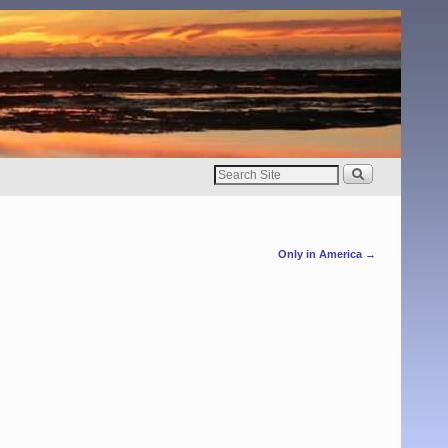
Only in America
→