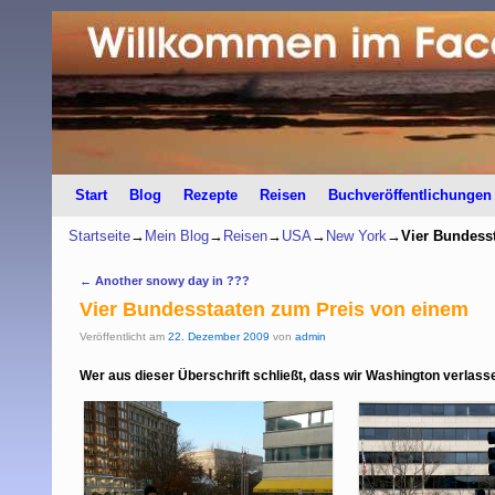
Start
Zum Inhalt wechseln
Zum sekundären Inhalt wechseln
Blog
Rezepte
Reisen
Buchveröffentlichungen
Startseite
→
Mein Blog
→
Reisen
→
USA
→
New York
→
Vier Bundess
Artikelnavigation
←
Another snowy day in ???
Vier Bundesstaaten zum Preis von einem
Veröffentlicht am
22. Dezember 2009
von
admin
Wer aus dieser Überschrift schließt, dass wir Washington verlas