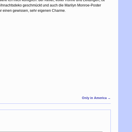
e ich mich königlich: der Keller, voller Rohre und Leitungen, ist
eihnachtsdeko geschmückt und auch die Marilyn Monroe-Poster
für einen gewissen, sehr eigenen Charme.
Only in America
→