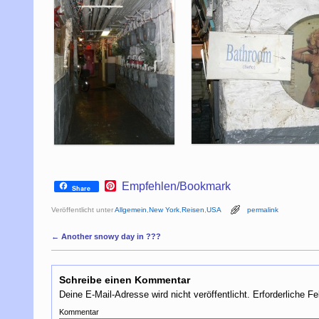
P
Empfehlen/Bookmark
Share
i
n
Veröffentlicht unter
Allgemein
,
New York
,
Reisen
,
USA
permalink
t
e
Artikelnavigation
←
Another snowy day in ???
r
e
s
t
Schreibe einen Kommentar
Deine E-Mail-Adresse wird nicht veröffentlicht.
Erforderliche Fe
Kommentar