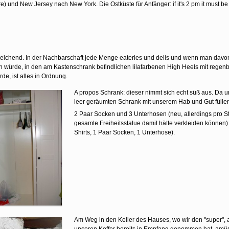
re) und New Jersey nach New York. Die Ostküste für Anfänger: if it's 2 pm it must 
usreichend. In der Nachbarschaft jede Menge eateries und delis und wenn man davon
n würde, in den am Kastenschrank befindlichen lilafarbenen High Heels mit rege
, ist alles in Ordnung.
A propos Schrank: dieser nimmt sich echt süß aus. Da
leer geräumten Schrank mit unserem Hab und Gut füllen 
2 Paar Socken und 3 Unterhosen (neu, allerdings pro St
gesamte Freiheitsstatue damit hätte verkleiden können
Shirts, 1 Paar Socken, 1 Unterhose).
Am Weg in den Keller des Hauses, wo wir den "super", a