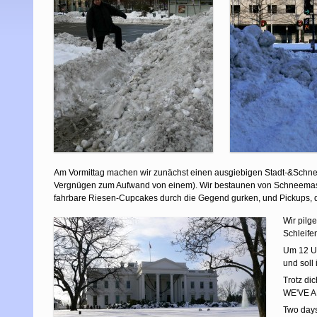
Am Vormittag machen wir zunächst einen ausgiebigen Stadt-&Schnees
Vergnügen zum Aufwand von einem). Wir bestaunen von Schneemas
fahrbare Riesen-Cupcakes durch die Gegend gurken, und Pickups, de
Wir pilg
Schleife
Um 12 Uh
und soll 
Trotz di
WE'VE A
Two days