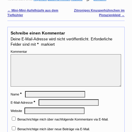
t
e
Artikelnavigation
←
Mini-Mini-Apfelhüpfe aus dem
Zitroniges Knusperhühnchen im
r
Tiefkühler
Pistazienkleid
→
e
s
t
Schreibe einen Kommentar
Deine E-Mail-Adresse wird nicht veröffentlicht.
Erforderliche
Felder sind mit
*
markiert
Kommentar
*
Name
*
E-Mail-Adresse
Website
Benachrichtige mich über nachfolgende Kommentare via E-Mail.
Benachrichtige mich über neue Beiträge via E-Mail.