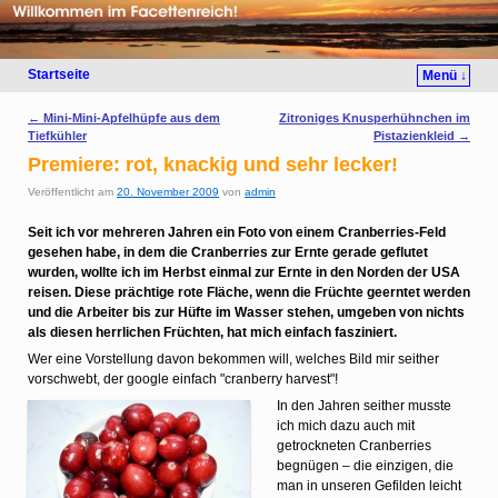
Startseite
Menü ↓
Artikelnavigation
←
Mini-Mini-Apfelhüpfe aus dem
Zitroniges Knusperhühnchen im
Tiefkühler
Pistazienkleid
→
Premiere: rot, knackig und sehr lecker!
Veröffentlicht am
20. November 2009
von
admin
Seit ich vor mehreren Jahren ein Foto von einem Cranberries-Feld
gesehen habe, in dem die Cranberries zur Ernte gerade geflutet
wurden, wollte ich im Herbst einmal zur Ernte in den Norden der USA
reisen. Diese prächtige rote Fläche, wenn die Früchte geerntet werden
und die Arbeiter bis zur Hüfte im Wasser stehen, umgeben von nichts
als diesen herrlichen Früchten, hat mich einfach fasziniert.
Wer eine Vorstellung davon bekommen will, welches Bild mir seither
vorschwebt, der google einfach "cranberry harvest"!
In den Jahren seither musste
ich mich dazu auch mit
getrockneten Cranberries
begnügen – die einzigen, die
man in unseren Gefilden leicht