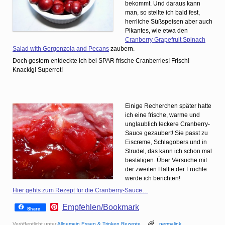
bekommt. Und daraus kann
man, so stellte ich bald fest,
herrliche Süßspeisen aber auch
Pikantes, wie etwa den
Cranberry Grapefruit Spinach
Salad with Gorgonzola and Pecans
zaubern.
Doch gestern entdeckte ich bei SPAR frische Cranberries! Frisch!
Knackig! Superrot!
Einige Recherchen später hatte
ich eine frische, warme und
unglaublich leckere Cranberry-
Sauce gezaubert! Sie passt zu
Eiscreme, Schlagobers und in
Strudel, das kann ich schon mal
bestätigen. Über Versuche mit
der zweiten Hälfte der Früchte
werde ich berichten!
Hier gehts zum Rezept für die Cranberry-Sauce…
P
Empfehlen/Bookmark
Share
i
n
Veröffentlicht unter
Allgemein
,
Essen & Trinken
,
Rezepte
permalink