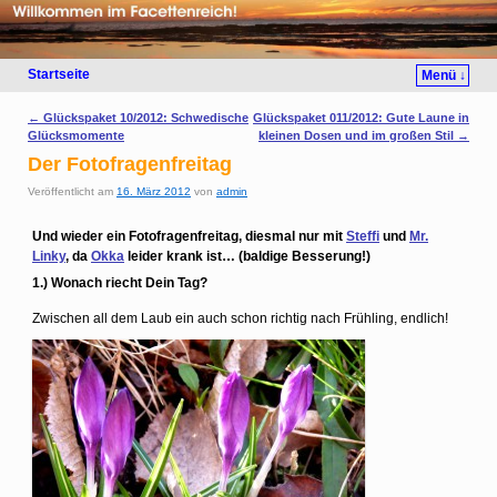
Startseite
Menü ↓
Artikelnavigation
←
Glückspaket 10/2012: Schwedische
Glückspaket 011/2012: Gute Laune in
Glücksmomente
kleinen Dosen und im großen Stil
→
Der Fotofragenfreitag
Veröffentlicht am
16. März 2012
von
admin
Und wieder ein Fotofragenfreitag, diesmal nur mit
Steffi
und
Mr.
Linky
, da
Okka
leider krank ist… (baldige Besserung!)
1.) Wonach riecht Dein Tag?
Zwischen all dem Laub ein auch schon richtig nach Frühling, endlich!