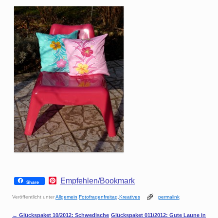
P
Empfehlen/Bookmark
Share
i
n
Veröffentlicht unter
Allgemein
,
Fotofragenfreitag
,
Kreatives
permalink
t
e
Artikelnavigation
←
Glückspaket 10/2012: Schwedische
Glückspaket 011/2012: Gute Laune in