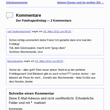
r
Glücksmomente
kleinen Dosen und im großen Stil
→
e
s
t
Kommentare
Der Fotofragenfreitag
— 2 Kommentare
ursl *seifenmacherin*
sagte am
18. März 2012 um 09:32
:
Schon richtig sommerlich deine Fotos! Ich genieße dann erst mal den
Frühling!
Toll, dein Glückspaket, macht echt "goog vibes"
Schönes Wochenende, Ursl
lebenslustiger
sagte am
16. März 2012 um 09:03
:
Sonne da – alles gut!!! Dein neuer pinker Stuhl ist ja der perfekte
Frühlingsstart! Und Bärlauch gibt es auch schon??? Lecker, lecker – am
liebsten als Pesto für mich…Genieß das Wochenende – liebe Grüße aus
dem Norden, Anette
Schreibe einen Kommentar
Deine E-Mail-Adresse wird nicht veröffentlicht.
Erforderliche
Felder sind mit
*
markiert
Kommentar