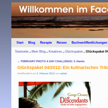
Start
Zum Inhalt wechseln
Zum sekundären Inhalt wechseln
Blog
Rezepte
Reisen
Buchveröffentlichungen
Startseite
→
Mein Blog
→
Kreatives
→
Glückspaket
→
Glückspaket 04
Artikelnavigation
←
FEBRUARY PHOTO A DAY CHALLENGE: 3. Hands
Glückspaket 04/2012: Ein kulinarisches Tri
Veröffentlicht am
3. Februar 2012
von
admin