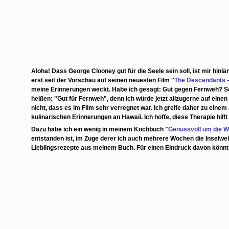
Aloha! Dass George Clooney gut für die Seele sein soll, ist mir hinl
erst seit der Vorschau auf seinen neuesten Film "
The Descendants –
meine Erinnerungen weckt.
Habe ich gesagt: Gut gegen Fernweh?
S
heißen: "Gut für Fernweh", denn ich würde jetzt allzugerne auf ein
nicht, dass es im Film sehr verregnet war. Ich greife daher zu eine
kulinarischen Erinnerungen an Hawaii. Ich hoffe, diese Therapie hilft
Dazu habe ich ein wenig in meinem Kochbuch "
Genussvoll um die W
entstanden ist, im Zuge derer ich auch mehrere Wochen die Inselwe
Lieblingsrezepte aus meinem Buch. Für einen Eindruck davon könnt 