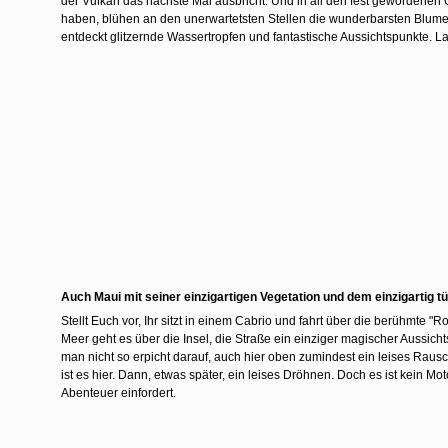
der Vulkan das nächste Mal ausbricht. Und in all den fest gewordenen
haben, blühen an den unerwartetsten Stellen die wunderbarsten Blumen.
entdeckt glitzernde Wassertropfen und fantastische Aussichtspunkte. L
Auch Maui mit seiner einzigartigen Vegetation und dem einzigartig t
Stellt Euch vor, Ihr sitzt in einem Cabrio und fahrt über die berühmt
Meer geht es über die Insel, die Straße ein einziger magischer Aussic
man nicht so erpicht darauf, auch hier oben zumindest ein leises Rau
ist es hier. Dann, etwas später, ein leises Dröhnen. Doch es ist kein 
Abenteuer einfordert.