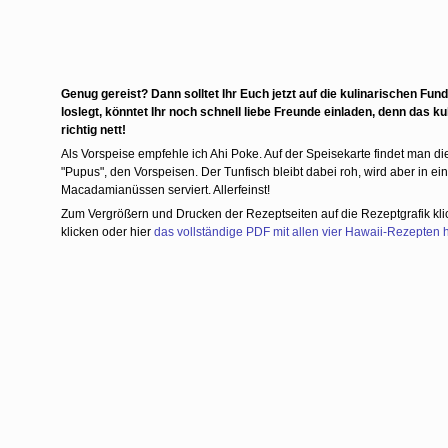
Genug gereist? Dann solltet Ihr Euch jetzt auf die kulinarischen Fun
loslegt, könntet Ihr noch schnell liebe Freunde einladen, denn das k
richtig nett!
Als Vorspeise empfehle ich Ahi Poke. Auf der Speisekarte findet man d
"Pupus", den Vorspeisen. Der Tunfisch bleibt dabei roh, wird aber in e
Macadamianüssen serviert. Allerfeinst!
Zum Vergrößern und Drucken der Rezeptseiten auf die Rezeptgrafik kl
klicken oder hier
das vollständige PDF mit allen vier Hawaii-Rezepten 