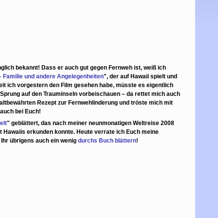
änglich bekannt!
Dass er auch gut gegen Fernweh ist, weiß ich
 Familie und andere Angelegenheiten
", der auf Hawaii spielt und
eit ich vorgestern den Film gesehen habe, müsste es eigentlich
en Sprung auf den Trauminseln vorbeischauen – da rettet mich auch
m altbewährten Rezept zur Fernwehlinderung und tröste mich mit
 auch bei Euch!
elt
" geblättert, das nach meiner neunmonatigen Weltreise 2008
lt Hawaiis erkunden konnte. Heute verrate ich Euch meine
Ihr übrigens auch ein wenig
durchs Buch blättern
!