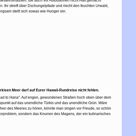
 Gesteinsmassen, die auch vor Autobahnen nicht Halt gemacht
 Ihr streift über Dschungelpfade und riecht den feuchten Urwald,
angsam stellt sich sowas wie Hunger ein.
ürkisen Meer darf auf Eurer Hawaii-Rundreise nicht fehlen.
e "Road to Hana". Auf engen, gewundenen Straßen hoch oben über dem
htspunkt auf das unendliche Türkis und das unendliche Grün. Wäre
schen des Meeres zu hören, könnte man singen vor Freude, so schön
Motorproblem, sondern das Knurren des Magens, der ein kulinarisches