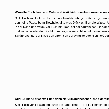
Wenn Ihr Euch dann von Oahu und Waikiki (Honolulu) trennen konntet
Stellt Euch vor, Ihr fahrt über die Insel (auf der übrigens Unmengen a
dann eine Pause beim Blowhole. Mit etwas Glück schillert die Wasserf
in der Nähe und träumt vor Euch hin. Der Duft der traumhaften Frangipa
und immer wieder der Gischt zusehen, wie sie sich bemüht, einen wei
Sprühnebel auf der Nase genießen, den der Wind gelegentlich herübert
Auf Big Island erwartet Euch dann die Vulkanlandschaft, die eigentl
Stellt Euch vor, Ihr wandert durch die Landschaft; in der Luft immer