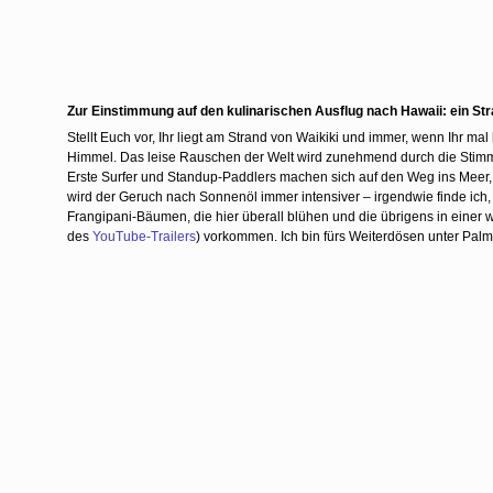
Zur Einstimmung auf den kulinarischen Ausflug nach Hawaii: ein Str
Stellt Euch vor, Ihr liegt am Strand von Waikiki und immer, wenn Ihr m
Himmel. Das leise Rauschen der Welt wird zunehmend durch die Stim
Erste Surfer und Standup-Paddlers machen sich auf den Weg ins Meer,
wird der Geruch nach Sonnenöl immer intensiver – irgendwie finde ich, h
Frangipani-Bäumen, die hier überall blühen und die übrigens in einer
des
YouTube-Trailers
) vorkommen. Ich bin fürs Weiterdösen unter Pal