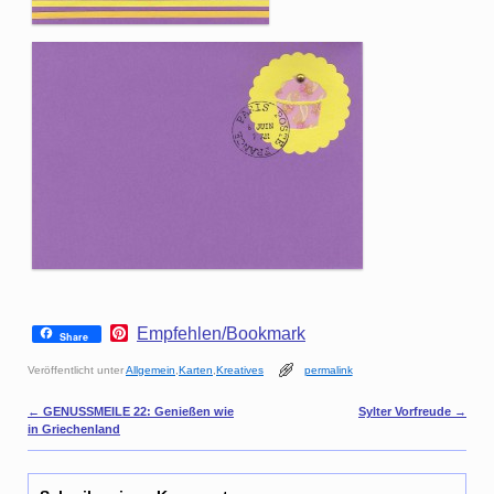
P
Empfehlen/Bookmark
Share
i
n
Veröffentlicht unter
Allgemein
,
Karten
,
Kreatives
permalink
t
e
Artikelnavigation
←
GENUSSMEILE 22: Genießen wie
Sylter Vorfreude
→
r
in Griechenland
e
s
t