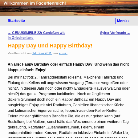
Startseite
Menü ↓
Artikelnavigation
←
GENUSSMEILE 22: Genießen wie
Sylter Vorfreude
→
in Griechenland
Happy Day und Happy Birthday!
Veröffentlicht am
14. Juni 2011
von
admin
An alle: Happy Birthday oder einfach Happy Day! Und wenn das nicht
klappt, einfach: Enjoy!
Bei mir hat trotz 2. Fahrraddiebstahl (diesmal Mäxchens Fahrrad) und
Flutung des Kellers mit ungewissem Ausgang (Terrasse wegreißen oder
nicht?, in diesem Jahr noch oder nicht? Engagierte Hausverwaltung oder
nicht?) das ganze Programm funktioniert. Nach anfänglichem
dickem Grummel doch noch ein Happy Birthday, ein Happy Day und
ausgiebiges Enjoy, mit viel Radfahren, Genießen libanesischer Küche
und kulinarischer Eigenversuche, Teppich-aus-dem-Keller-Reißen,
Feiern mit der göttlichsten Banoffee Pie, die es nur geben kann (auf
Bestellung bei Muttern, sonst hätte das Wochenende einen weiteren Tag
gebraucht), Radfahren, Zusammenräumen, Feiern, einem
endorphinfördernden Konzert, Radfahren inklusive Einkehr im Wake Up,