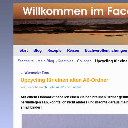
Start
Zum Inhalt wechseln
Zum sekundären Inhalt wechseln
Blog
Rezepte
Reisen
Buchveröffentlichungen
Startseite
→
Mein Blog
→
Kreatives
→
Collagen
→
Upcycling für eine
Artikelnavigation
←
Watercolor Tags
Upcycling für einen alten A6-Ordner
Veröffentlicht am
26. Februar 2019
von
admin
Auf einem Flohmarkt habe ich einen kleinen braunen Ordner gefund
herumliegen sah, konnte ich nicht anders und machte daraus mein 
small binder!