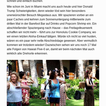
schnell und einfach buchen.
Wie schon im Juni in Miami macht uns auch heute und hier Donald
Trump Schwierigkeiten, denn wieder löst sein hier besonders
unerwünschter Besuch Megastaus aus. Wir spazieren vorbei an ein
paar Caches und kehren zum Sonnenuntergang mittlerweile zum
dritten Mal in der Barefoot Bar auf Drinks und Popcorn Shrimp ein. Ein
abschließender Spaziergang nach Hause – das Freitagsfeuerwerk
schaffen wir nicht mehr – führt uns zur Honolulu Cookie Company, wo
wir einen letzten Aloha-Einkauf tätigen. Würde ich nicht so viel husten,
wären es ein paar sehr nette Abschiedstage gewesen. Aber vermutlich
kommen wir trotzdem wieder! Dazwischen sehen wir uns noch 17 Mal
alle Folgen von Hawaii Five-0 an, damit wir beim nächsten Mal auch
wirklich alle Drehorte erkennen.