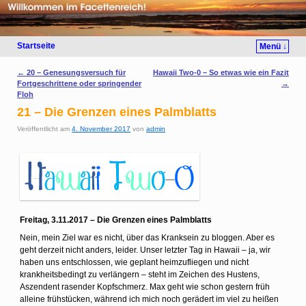
Startseite
Menü ↓
Artikelnavigation
←
20 – Genesungsversuch für
Hawaii Two-0 – So etwas wie ein Fazit
Fortgeschrittene oder springender
→
Floh
21 – Die Grenzen eines Palmblatts
Veröffentlicht am
4. November 2017
von
admin
Freitag, 3.11.2017 – Die Grenzen eines Palmblatts
Nein, mein Ziel war es nicht, über das Kranksein zu bloggen. Aber es
geht derzeit nicht anders, leider. Unser letzter Tag in Hawaii – ja, wir
haben uns entschlossen, wie geplant heimzufliegen und nicht
krankheitsbedingt zu verlängern – steht im Zeichen des Hustens,
Aszendent rasender Kopfschmerz. Max geht wie schon gestern früh
alleine frühstücken, während ich mich noch gerädert im viel zu heißen