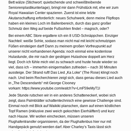
Bett wälze (Stichwort: quietschende und schweißtreibende
Seniorenplastikunterlage), bringt mir dann Frühstück mit, ehe wir zum
Royal Hawaiian Center spazieren. Zuerst ist eine letzte
Akutanschaffung erforderlich: neues Schuhwerk, denn meine Flipflops
haben ein kleines Loch im Ballenbereich, durch das ganz großer
Schmutz den Weg auf beide Fußsohlen findet – magisch, oder?
Bei einem ABC Store ergattere ich ein 8 USD-Schnäppchen. Einziger
Nachteil: weiße Sohle, sodass man nicht mal mit leicht schmutzigen
Füßen einsteigen darf! Dann zu meinem großen Vorfreupunkt auf
unserer nicht vorhandenen Agenda: noch einmal eine kostenlose
Hulastunde, die mir nach der gestrigen Hulashow doppelt am Herz
liegt. Doch ich fühle mich viel zu schwach und huste heute wieder so
viel, dass ich – immerhin einigermaßen zufrieden – nach 30 Minuten
aussteige. Der Strand ruft! Das Lied „Ka Loke“ (The Rose) klingt noch
nach. Und beim Recherchieren zeigt sich, dass genau dieses Lied auch
in „The Descendants“ mit George Clooney
vorkam: https://www.youtube.com/watch?v=LmF59eMyT1I
Jede Stunde rutschen wir in ein anderes Schatteneckerl, wobei sich
zeigt, dass Palmblätter schattentechnisch eine gewisse Challenge sind.
Einmal noch mit Blick auf Waikiki planschen, dann auf einen köstlichen
Topf Ramen (inklusive zwei weich gekochten Eierhälften!) und kurz
nach Hause. Wir wollen einchecken, müssen unseren
Flughafentransfer organisieren, da der Flughafenbus hier nur mit
Handgepäck genutzt werden darf. Aber Charley’s Taxis lässt sich