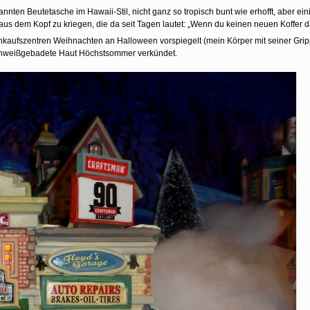
nnten Beutetasche im Hawaii-Stil, nicht ganz so tropisch bunt wie erhofft, aber ei
dem Kopf zu kriegen, die da seit Tagen lautet: „Wenn du keinen neuen Koffer da
kaufszentren Weihnachten an Halloween vorspiegelt (mein Körper mit seiner Grippe
rschweißgebadete Haut Höchstsommer verkündet.