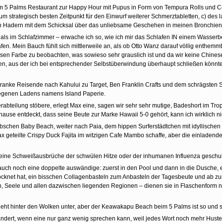
 im 5 Palms Restaurant zur Happy Hour mit Pupus in Form von Tempura Rolls und
 strategisch besten Zeitpunkt für den Einwurf weiterer Schmerztabletten, c) des
n Hadern mit dem Schicksal über das unliebsame Geschehen in meinen Bronchien 
 im Schlafzimmer – erwache ich so, wie ich mir das Schlafen IN einem Wasserbett
n. Mein Bauch fühlt sich mittlerweile an, als ob Otto Wanz darauf völlig enthemm
sen Farbe zu beobachten, was sowieso sehr grauslich ist und da wir keine Chinese
, aus der ich bei entsprechender Selbstüberwindung überhaupt schließen könnte, 
e kranke Reisende nach Kahului zu Target, Ben Franklin Crafts und dem schrägsten 
legenen Ladens namens Island Paperie.
abteilung stöbere, erlegt Max eine, sagen wir sehr sehr mutige, Badeshort im Trope
uhause entdeckt, dass seine Beute zur Marke Hawaii 5-0 gehört, kann ich wirklich
chen Baby Beach, weiter nach Paia, dem hippen Surferstädtchen mit idyllischen Ho
x geteilte Crispy Duck Fajita im witzigen Cafe Mambo schaffe, aber die einladend
meine Schweißausbrüche der schwülen Hitze oder der inhumanen Influenza geschul
auch noch eine doppelte auswändige: zuerst in den Pool und dann in die Dusche, e
cknet hat, ein bisschen Collagenbasteln zum Anbasteln der Tagesbeute und ab zur 
n, Seele und allen dazwischen liegenden Regionen – dienen sie in Flaschenform 
eht hinter den Wolken unter, aber der Keawakapu Beach beim 5 Palms ist so und s
ändert, wenn eine nur ganz wenig sprechen kann, weil jedes Wort noch mehr Husten