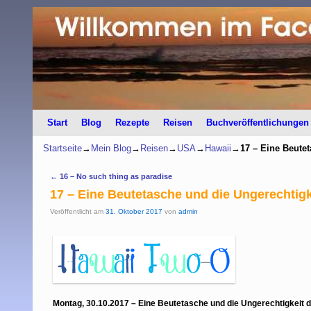
Start
Zum Inhalt wechseln
Zum sekundären Inhalt wechseln
Blog
Rezepte
Reisen
Buchveröffentlichungen
Startseite
→
Mein Blog
→
Reisen
→
USA
→
Hawaii
→
17 – Eine Beutet
Artikelnavigation
←
16 – No such thing as paradise
17 – Eine Beutetasche und die Ungerechtigk
Veröffentlicht am
31. Oktober 2017
von
admin
Montag, 30.10.2017 – Eine Beutetasche und die Ungerechtigkeit d