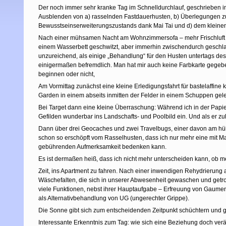
Der noch immer sehr kranke Tag im Schnelldurchlauf, geschrieben
Ausblenden von a) rasselnden Fastdauerhusten, b) Überlegungen zum
Bewusstseinserweiterungszustands dank Mai Tai und d) dem kleine
Nach einer mühsamen Nacht am Wohnzimmersofa – mehr Frischluft als
einem Wasserbett geschwitzt, aber immerhin zwischendurch geschlafe
unzureichend, als einige „Behandlung“ für den Husten untertags des
einigermaßen befremdlich. Man hat mir auch keine Farbkarte gegeben
beginnen oder nicht,
Am Vormittag zunächst eine kleine Erledigungsfahrt für bastelaffin
Garden in einem abseits inmitten der Felder in einem Schuppen ge
Bei Target dann eine kleine Überraschung: Während ich in der Papier
Gefilden wunderbar ins Landschafts- und Poolbild ein. Und als er z
Dann über drei Geocaches und zwei Travelbugs, einer davon am hübs
schon so erschöpft vom Rasselhusten, dass ich nur mehr eine mit Ma
gebührenden Aufmerksamkeit bedenken kann.
Es ist dermaßen heiß, dass ich nicht mehr unterscheiden kann, ob 
Zeit, ins Apartment zu fahren. Nach einer inwendigen Rehydrierung 
Wäschefalten, die sich in unserer Abwesenheit gewaschen und getro
viele Funktionen, nebst ihrer Hauptaufgabe – Erfreuung von Gaume
als Alternativbehandlung von UG (ungerechter Grippe).
Die Sonne gibt sich zum entscheidenden Zeitpunkt schüchtern und g
Interessante Erkenntnis zum Tag: wie sich eine Beziehung doch ver