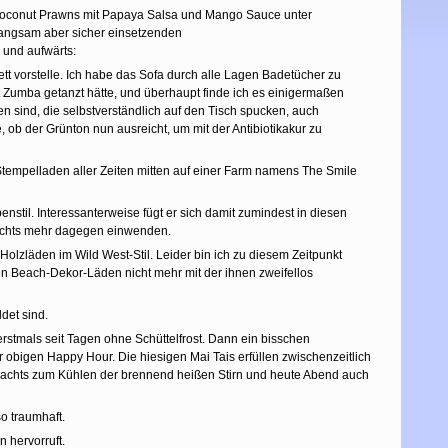
 Coconut Prawns mit Papaya Salsa und Mango Sauce unter
 langsam aber sicher einsetzenden
und aufwärts:
 vorstelle. Ich habe das Sofa durch alle Lagen Badetücher zu
t Zumba getanzt hätte, und überhaupt finde ich es einigermaßen
n sind, die selbstverständlich auf den Tisch spucken, auch
ob der Grünton nun ausreicht, um mit der Antibiotikakur zu
Stempelladen aller Zeiten mitten auf einer Farm namens The Smile
nstil. Interessanterweise fügt er sich damit zumindest in diesen
 nichts mehr dagegen einwenden.
lzläden im Wild West-Stil. Leider bin ich zu diesem Zeitpunkt
en Beach-Dekor-Läden nicht mehr mit der ihnen zweifellos
det sind.
rstmals seit Tagen ohne Schüttelfrost. Dann ein bisschen
obigen Happy Hour. Die hiesigen Mai Tais erfüllen zwischenzeitlich
nachts zum Kühlen der brennend heißen Stirn und heute Abend auch
o traumhaft.
 hervorruft.