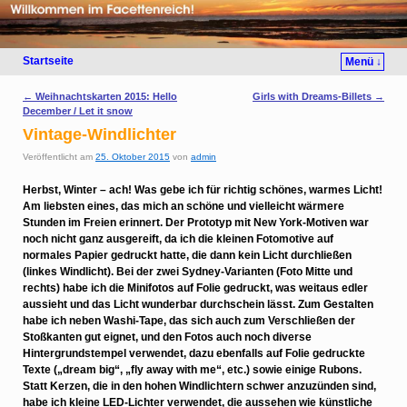
Startseite
Menü ↓
Artikelnavigation
←
Weihnachtskarten 2015: Hello
Girls with Dreams-Billets
→
December / Let it snow
Vintage-Windlichter
Veröffentlicht am
25. Oktober 2015
von
admin
Herbst, Winter – ach! Was gebe ich für richtig schönes, warmes Licht!
Am liebsten eines, das mich an schöne und vielleicht wärmere
Stunden im Freien erinnert. Der Prototyp mit New York-Motiven war
noch nicht ganz ausgereift, da ich die kleinen Fotomotive auf
normales Papier gedruckt hatte, die dann kein Licht durchließen
(linkes Windlicht). Bei der zwei Sydney-Varianten (Foto Mitte und
rechts) habe ich die Minifotos auf Folie gedruckt, was weitaus edler
aussieht und das Licht wunderbar durchschein lässt. Zum Gestalten
habe ich neben Washi-Tape, das sich auch zum Verschließen der
Stoßkanten gut eignet, und den Fotos auch noch diverse
Hintergrundstempel verwendet, dazu ebenfalls auf Folie gedruckte
Texte („dream big“, „fly away with me“, etc.) sowie einige Rubons.
Statt Kerzen, die in den hohen Windlichtern schwer anzuzünden sind,
habe ich kleine LED-Lichter verwendet, die aussehen wie künstliche