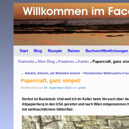
Start
Zum Inhalt wechseln
Zum sekundären Inhalt wechseln
Blog
Rezepte
Reisen
Buchveröffentlichungen
Startseite
→
Mein Blog
→
Kreatives
→
Karten
→
Papercraft, ganz sim
Artikelnavigation
←
Advent, Advent, ein Blümlein brennt – Floristischer Weihnachts-C
Papercraft, ganz simpel!
Veröffentlicht am
30. September 2014
von
admin
Herbst ist Bastelzeit. Und weil ich im Keller beim Versuch über
Altpapierberg in den USA gerettet und nach Wien mitgenommen hab
mit weihnachtlichem Glitterflair.