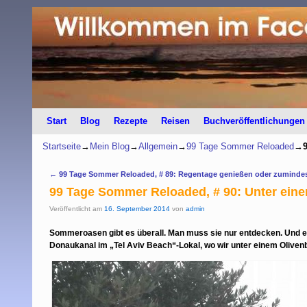
Start
Zum Inhalt wechseln
Zum sekundären Inhalt wechseln
Blog
Rezepte
Reisen
Buchveröffentlichungen
Startseite
→
Mein Blog
→
Allgemein
→
99 Tage Sommer Reloaded
→
Artikelnavigation
←
99 Tage Sommer Reloaded, # 89: Regentage genießen oder zumindest
99 Tage Sommer Reloaded, # 90: Unter ei
Veröffentlicht am
16. September 2014
von
admin
Sommeroasen gibt es überall. Man muss sie nur entdecken. Und 
Donaukanal im „Tel Aviv Beach“-Lokal, wo wir unter einem Oliven