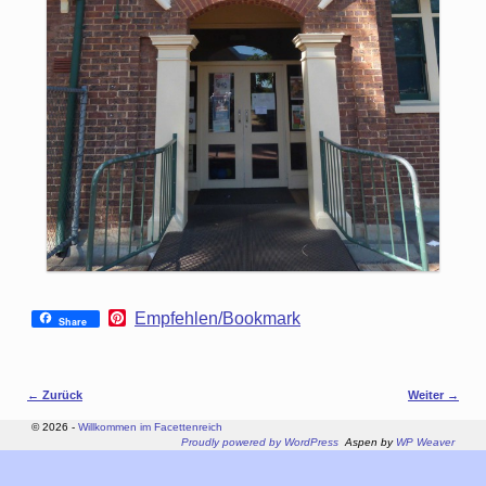
P
Empfehlen/Bookmark
Share
i
n
t
e
Bilder-Navigation
← Zurück
Weiter →
r
e
© 2026 -
Willkommen im Facettenreich
s
Proudly powered by WordPress
Aspen by
WP Weaver
t