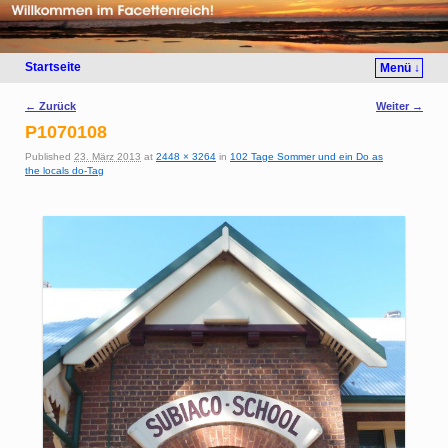
Startseite
Menü ↓
Bilder-Navigation
← Zurück
Weiter →
P1070108
Published
23. März 2013
at
2448 × 3264
in
102 Tage Sommer und ein Do as
the locals do-Tag