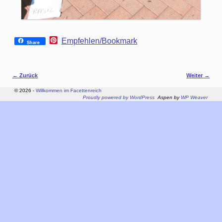
P
Empfehlen/Bookmark
Share
i
n
t
e
Bilder-Navigation
← Zurück
Weiter →
r
e
© 2026 -
Willkommen im Facettenreich
s
Proudly powered by WordPress
Aspen by
WP Weaver
t