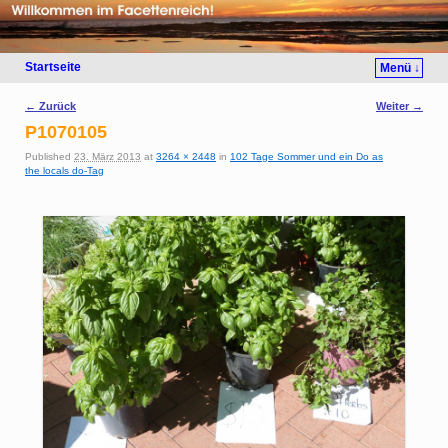
Startseite
Menü ↓
Bilder-Navigation
← Zurück
Weiter →
P1070105
Published
23. März 2013
at
3264 × 2448
in
102 Tage Sommer und ein Do as
the locals do-Tag