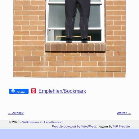
P
Empfehlen/Bookmark
Share
i
n
t
e
Bilder-Navigation
← Zurück
Weiter →
r
e
© 2026 -
Willkommen im Facettenreich
s
Proudly powered by WordPress
Aspen by
WP Weaver
t