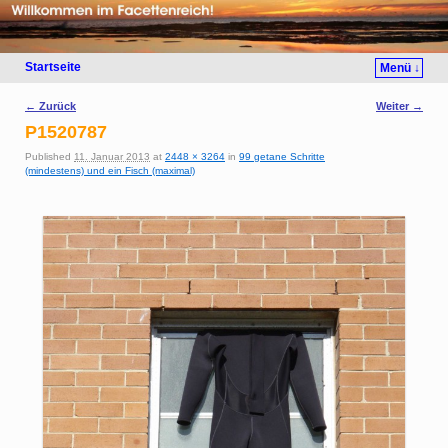
Startseite
Menü ↓
Bilder-Navigation
← Zurück
Weiter →
P1520787
Published
11. Januar 2013
at
2448 × 3264
in
99 getane Schritte
(mindestens) und ein Fisch (maximal)