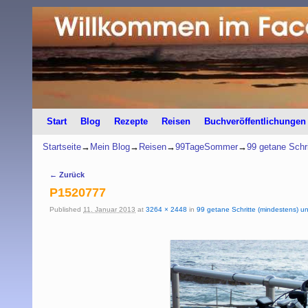
Start
Zum Inhalt wechseln
Zum sekundären Inhalt wechseln
Blog
Rezepte
Reisen
Buchveröffentlichungen
Startseite
→
Mein Blog
→
Reisen
→
99TageSommer
→
99 getane Schr
Bilder-Navigation
← Zurück
P1520777
Published
11. Januar 2013
at
3264 × 2448
in
99 getane Schritte (mindestens) un