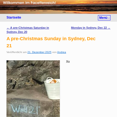
Startseite
Menü ↓
Artikelnavigation
←
A pre-Christmas Saturday in
Monday in Sydney, Dec 22
→
Sydney, Dec 20
A pre-Christmas Sunday in Sydney, Dec
21
Veröffentlicht am
21. Dezember 2025
von
Andrea
Xx