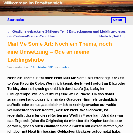
Startseite
Menü ↓
Artikelnavigation
←
Köstliche gebackene Süßkartoffel
5 Entdeckungen und Lieblinge dieses
mit Cashew-Kräuter-Crumbles
Herbsts, Teil 1
→
Mail Me Some Art: Noch ein Thema, noch
eine Umsetzung – Ode an meine
Lieblingsfarbe
Veröffentlicht am
18. Oktober 2016
von
admin
Noch ein Thema lacht mich beim Mail Me Some Art Exchange an: Ode
to Your Favorite Color. Wer mich kennt, denkt wohl sofort an Blau oder
Türkis, aber nein, weit gefehlt! Ich durchlaufe (ja, laufe, im
Eilzugstempo, wie ich vermute) eine weiße Phase. Ob das damit
zusammenhängt, dass ich mir das Grau des Himmels gedanklich
aufhelle oder so tue, als ob ich mich berechtigterweise auf weiße
Weihnachten freuen könnte, weiß ich nicht. Was ich weiß, ist
jedenfalls, dass für diese Karten nur Weiß in Frage kam. Und das war
das Ergebnis (also die Originale); da mir aber die Kopien fast besser
gefallen, gibt es auch eindimensionale Karten mit diesen Motiven, die
ich aber mit Heat Embossing-Goldpulverklecksen aufgemotzt habe.