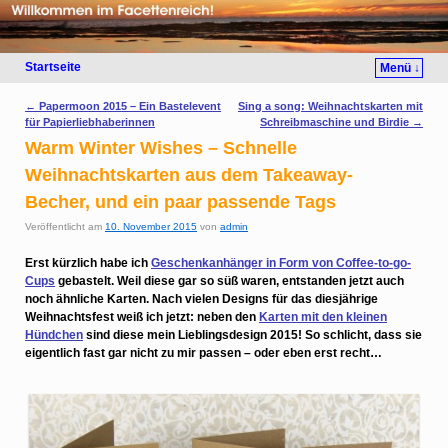
Startseite
Menü ↓
Artikelnavigation
←
Papermoon 2015 – Ein Bastelevent
Sing a song: Weihnachtskarten mit
für Papierliebhaberinnen
Schreibmaschine und Birdie
→
Warm Winter Wishes – Schnelle
Weihnachtskarten aus dem Takeaway-
Becher, und ein paar passende Tags
Veröffentlicht am
10. November 2015
von
admin
Erst kürzlich habe ich
Geschenkanhänger in Form von Coffee-to-go-
Cups
gebastelt. Weil diese gar so süß waren, entstanden jetzt auch
noch ähnliche Karten. Nach vielen Designs für das diesjährige
Weihnachtsfest weiß ich jetzt: neben den
Karten mit den kleinen
Hündchen
sind diese mein Lieblingsdesign 2015! So schlicht, dass sie
eigentlich fast gar nicht zu mir passen – oder eben erst recht…