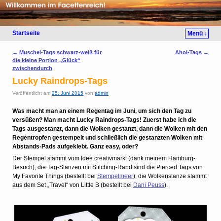
Startseite
Menü ↓
Artikelnavigation
←
Muschel-Tags schwarz-weiß für
Ahoi-Tags
→
die kleine Portion „Glück“
zwischendurch
Lucky Raindrops-Tags
Veröffentlicht am
25. Juni 2015
von
admin
Was macht man an einem Regentag im Juni, um sich den Tag zu
versüßen? Man macht Lucky Raindrops-Tags! Zuerst habe ich die
Tags ausgestanzt, dann die Wolken gestanzt, dann die Wolken mit den
Regentropfen gestempelt und schließlich die gestanzten Wolken mit
Abstands-Pads aufgeklebt. Ganz easy, oder?
Der Stempel stammt vom Idee.creativmarkt (dank meinem Hamburg-
Besuch), die Tag-Stanzen mit Stitching-Rand sind die Pierced Tags von
My Favorite Things (bestellt bei
Stempelmeer
), die Wolkenstanze stammt
aus dem Set „Travel“ von Little B (bestellt bei
Dani Peuss
).