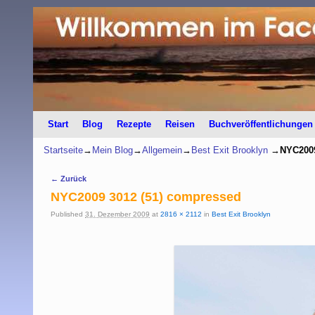
Start
Zum Inhalt wechseln
Zum sekundären Inhalt wechseln
Blog
Rezepte
Reisen
Buchveröffentlichungen
Startseite
→
Mein Blog
→
Allgemein
→
Best Exit Brooklyn
→
NYC2009
Bilder-Navigation
← Zurück
NYC2009 3012 (51) compressed
Published
31. Dezember 2009
at
2816 × 2112
in
Best Exit Brooklyn