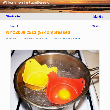
Startseite
Menü ↓
Bilder-Navigation
← Zurück
Weiter →
NYC2009 2512 (8) compressed
Published
25. Dezember 2009
at
2816 × 2112
in
Stocking Stuffer