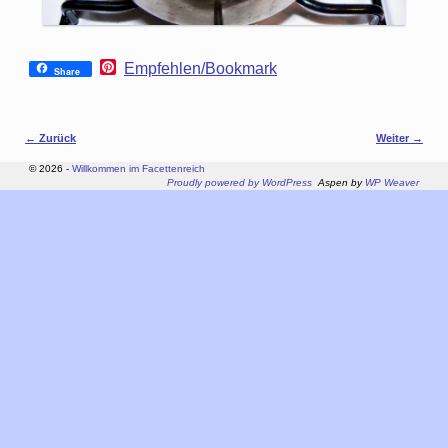
P
Empfehlen/Bookmark
Share
i
n
t
e
Bilder-Navigation
← Zurück
Weiter →
r
e
© 2026 -
Willkommen im Facettenreich
s
Proudly powered by WordPress
Aspen by
WP Weaver
t