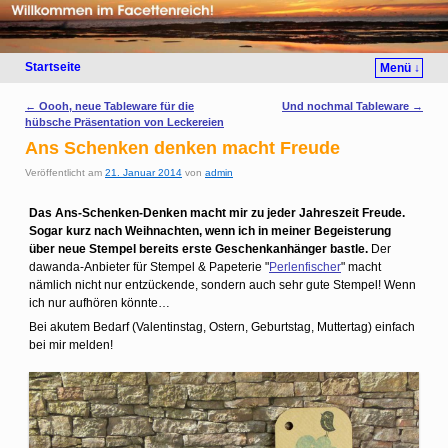
Startseite
Menü ↓
Artikelnavigation
←
Oooh, neue Tableware für die
Und nochmal Tableware
→
hübsche Präsentation von Leckereien
Ans Schenken denken macht Freude
Veröffentlicht am
21. Januar 2014
von
admin
Das Ans-Schenken-Denken macht mir zu jeder Jahreszeit Freude.
Sogar kurz nach Weihnachten, wenn ich in meiner Begeisterung
über neue Stempel bereits erste Geschenkanhänger bastle.
Der
dawanda-Anbieter für Stempel & Papeterie "
Perlenfischer
" macht
nämlich nicht nur entzückende, sondern auch sehr gute Stempel! Wenn
ich nur aufhören könnte…
Bei akutem Bedarf (Valentinstag, Ostern, Geburtstag, Muttertag) einfach
bei mir melden!