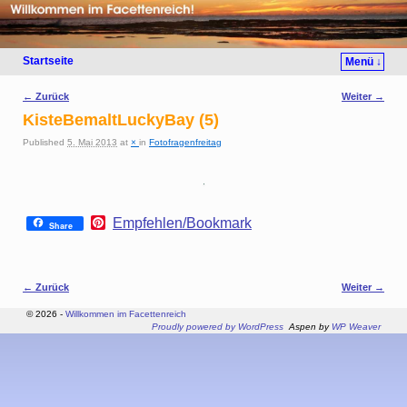
Startseite
Menü ↓
Bilder-Navigation
← Zurück
Weiter →
KisteBemaltLuckyBay (5)
Published
5. Mai 2013
at
×
in
Fotofragenfreitag
P
Empfehlen/Bookmark
Share
i
n
t
e
Bilder-Navigation
← Zurück
Weiter →
r
e
© 2026 -
Willkommen im Facettenreich
s
Proudly powered by WordPress
Aspen by
WP Weaver
t