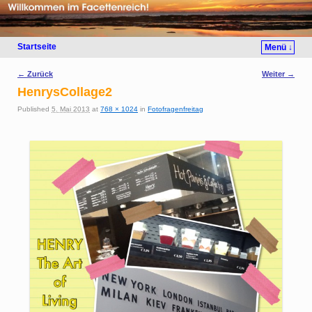
Startseite
Menü ↓
Bilder-Navigation
← Zurück
Weiter →
HenrysCollage2
Published
5. Mai 2013
at
768 × 1024
in
Fotofragenfreitag