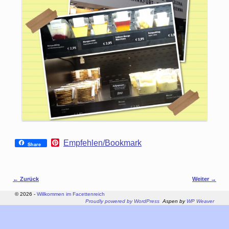
P
Empfehlen/Bookmark
Share
i
n
t
e
Bilder-Navigation
← Zurück
Weiter →
r
e
© 2026 -
Willkommen im Facettenreich
s
Proudly powered by WordPress
Aspen by
WP Weaver
t